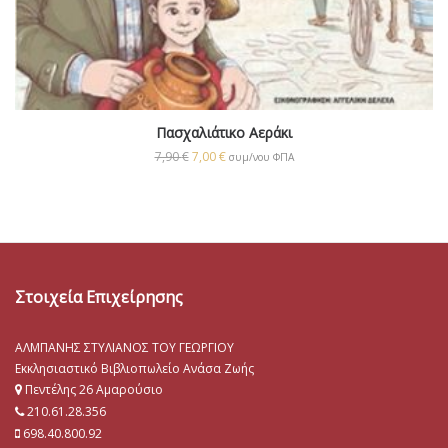
Πασχαλιάτικο Αεράκι
7,90
€
7,00
€
συμ/νου ΦΠΑ
Στοιχεία Επιχείρησης
ΑΛΜΠΑΝΗΣ ΣΤΥΛΙΑΝΟΣ ΤΟΥ ΓΕΩΡΓΙΟΥ
Εκκλησιαστικό Βιβλιοπωλείο Ανάσα Ζωής
Πεντέλης 26 Αμαρούσιο
210.61.28.356
698.40.800.92