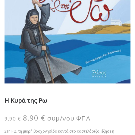
Η Κυρά της Ρω
8,90
€
συμ/νου ΦΠΑ
9,90
€
Στη Ρω, τη μικρή βραχονησίδα κοντά στο Καστελόριζο, έζησε η