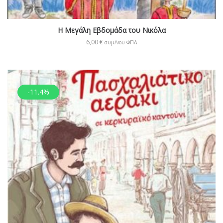
Η Μεγάλη Εβδομάδα του Νικόλα
6,00
€
συμ/νου ΦΠΑ
-11.4%