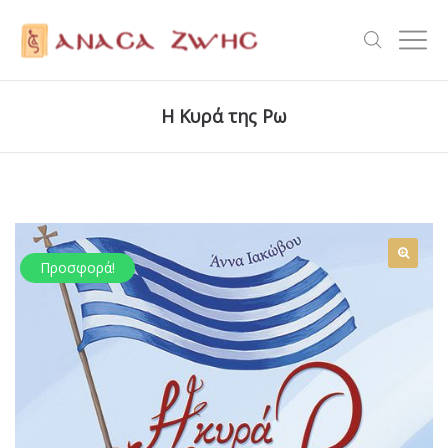
Η Κυρά της Ρω
Προσφορά!