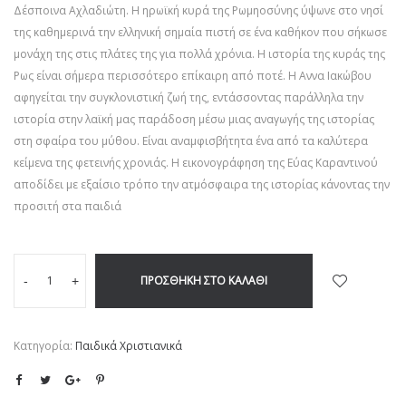
Δέσποινα Αχλαδιώτη. Η ηρωϊκή κυρά της Ρωμηοσύνης ύψωνε στο νησί
της καθημερινά την ελληνική σημαία πιστή σε ένα καθήκον που σήκωσε
μονάχη της στις πλάτες της για πολλά χρόνια. Η ιστορία της κυράς της
Ρως είναι σήμερα περισσότερο επίκαιρη από ποτέ. Η Αννα Ιακώβου
αφηγείται την συγκλονιστική ζωή της, εντάσσοντας παράλληλα την
ιστορία στην λαϊκή μας παράδοση μέσω μιας αναγωγής της ιστορίας
στη σφαίρα του μύθου. Είναι αναμφισβήτητα ένα από τα καλύτερα
κείμενα της φετεινής χρονιάς. Η εικονογράφηση της Εύας Καραντινού
αποδίδει με εξαίσιο τρόπο την ατμόσφαιρα της ιστορίας κάνοντας την
προσιτή στα παιδιά
ΠΡΟΣΘΉΚΗ ΣΤΟ ΚΑΛΆΘΙ
-
+
Κατηγορία:
Παιδικά Χριστιανικά