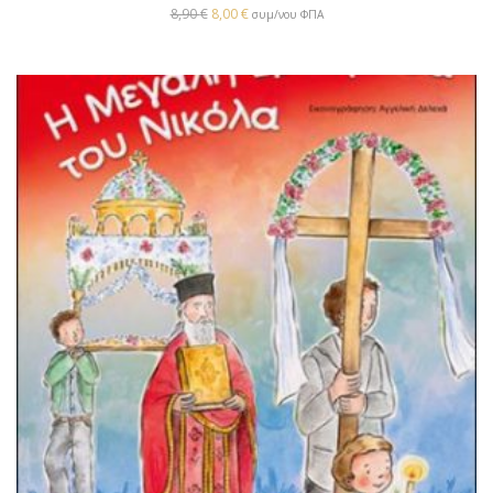
8,90
€
8,00
€
συμ/νου ΦΠΑ