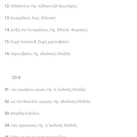
12.
Αλληλούια, Ηχ. α΄,Μανουήλ Χρυσάφης
13.
Ευαγγέλιον, Κυρ. Θ΄Λουκά
14.
Δόξα σοι Ευαγγέλιου, Ηχ. δ΄Θεοδ. Φωκαεύς
15.
Ευχή πιστών Β΄, Ευχή χερουβικού
16.
Χερουβικόν, Ηχ. α΄Ιωάννης Κλαδάς
CD Β
01.
τόν τρισάγιον ύμνον
, Ηχ. α΄, Ιωάννης Κλαδάς
02.
ως τόν Βασιλέα, τεριρέμ,
Ηχ. α΄Ιωάννης Κλαδάς
03.
Μεγάλη Είσοδος
04.
ταις αγγελικαίς
, Ηχ. α΄, Ιωάννης Κλαδάς