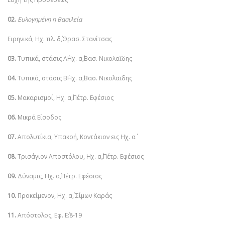
02.
Ευλογημένη η Βασιλεία
Ειρηνικά, Ηχ. πλ. δ΄,Θρασ. Στανίτσας
03.
Τυπικά, στάσις Α΄Ηχ. α΄,Βασ. Νικολαϊδης
04.
Τυπικά, στάσις Β΄Ηχ. α΄,Βασ. Νικολαϊδης
05.
Μακαρισμοί, Ηχ. α΄,Πέτρ. Εφέσιος
06.
Μικρά Είσοδος
07.
Απολυτίκια, Υπακοή, Κοντάκιον εις Ηχ. α΄
08.
Τρισάγιον Αποστόλου, Ηχ. α΄,Πέτρ. Εφέσιος
09.
Δύναμις, Ηχ. α΄,Πέτρ. Εφέσιος
10.
Προκείμενον, Ηχ. α΄, Σίμων Καράς
11.
Απόστολος, Εφ. Ε΄:8-19