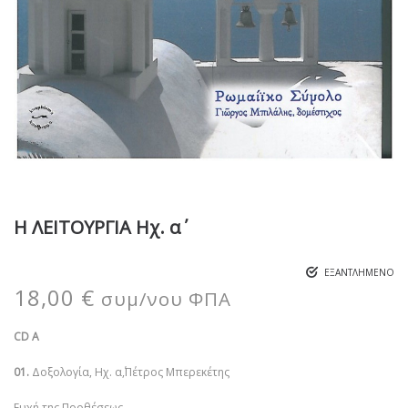
Η ΛΕΙΤΟΥΡΓΙΑ Ηχ. α΄
ΕΞΑΝΤΛΗΜΈΝΟ
18,00
€
συμ/νου ΦΠΑ
CD Α
01.
Δοξολογία, Ηχ. α΄,Πέτρος Μπερεκέτης
Ευχή της Προθέσεως