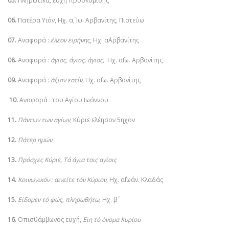
05.
Πληρωτικά, ευχή προσκομιδής
06.
Πατέρα Υιόν, Ηχ. α΄, Ιω. Αρβανίτης, Πιστεύω
07.
Αναφορά :
έλεον ειρήνης
, Ηχ. α΄Αρβανίτης
08.
Αναφορά :
άγιος, άγιος, άγιος,
Ηχ. α΄Ιω. Αρβανίτης
09.
Αναφορά :
άξιον εστίν
, Ηχ. α΄Ιω. Αρβανίτης
10.
Αναφορά : του Αγίου Ιωάννου
11.
Πάντων των αγίων
, Κύριε ελέησον 5ηχον
12.
Πάτερ ημών
13.
Πρόσχες Κύριε, Τά άγια τοις αγίοις
14.
Κοινωνικόν : αινείτε τόν Κύριον
, Ηχ. α΄Ιωάν. Κλαδάς
15.
Είδομεν τό φώς, πληρωθήτω,
Ηχ. β΄
16.
Οπισθάμβωνος ευχή,
Ειη τό όνομα Κυρίου