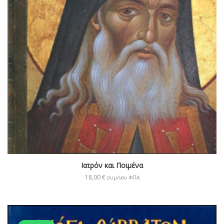
Ιατρόν και Ποιμένα
18,00
€
συμ/νου ΦΠΑ