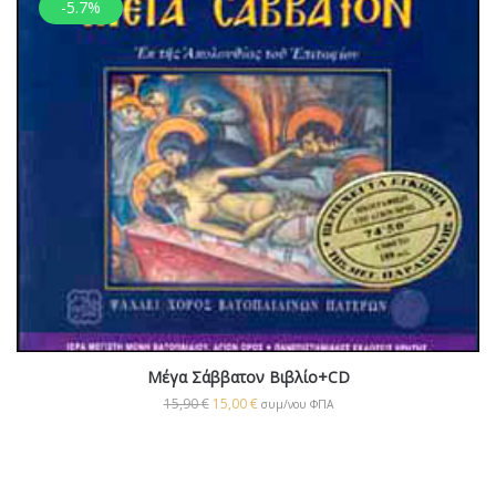
-5.7%
Μέγα Σάββατον Βιβλίο+CD
15,90
€
15,00
€
συμ/νου ΦΠΑ