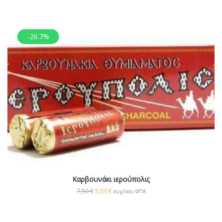
-26.7%
Καρβουνάκι ιερούπολις
7,50
€
5,50
€
συμ/νου ΦΠΑ