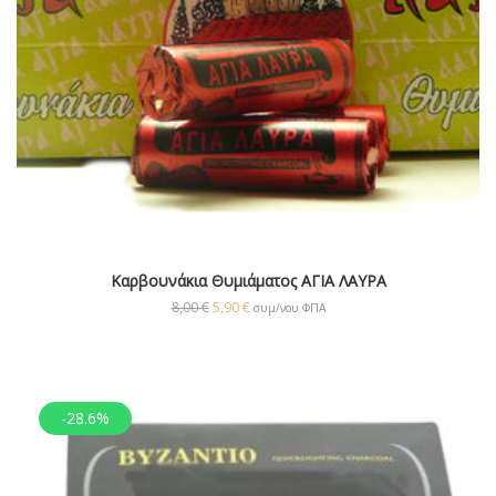
Καρβουνάκια Θυμιάματος ΑΓΙΑ ΛΑΥΡΑ
8,00
€
5,90
€
συμ/νου ΦΠΑ
-28.6%