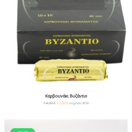
Καρβουνάκι Βυζάντιο
14,00
€
10,00
€
συμ/νου ΦΠΑ