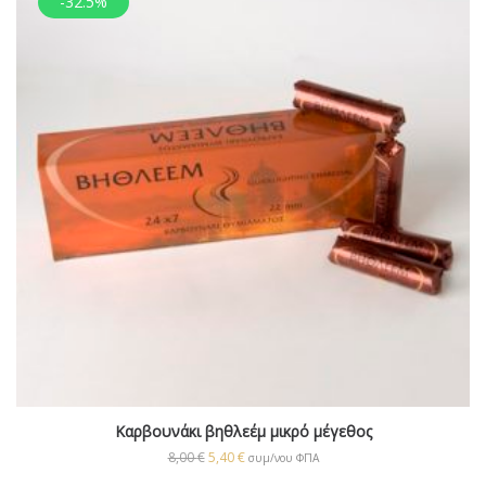
-32.5%
Καρβουνάκι βηθλεέμ μικρό μέγεθος
8,00
€
5,40
€
συμ/νου ΦΠΑ