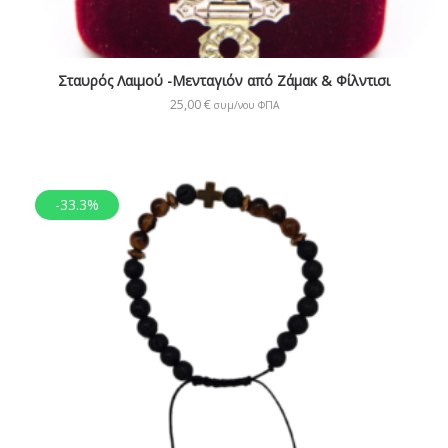
Σταυρός Λαιμού -Μενταγιόν από Ζάμακ & Φίλντισι
25,00
€
συμ/νου ΦΠΑ
-33.3%