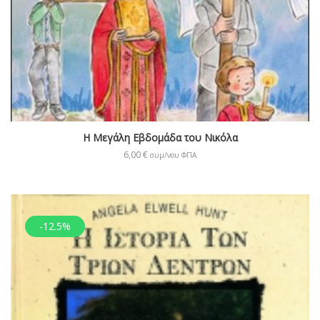
Η Μεγάλη Εβδομάδα του Νικόλα
6,00
€
συμ/νου ΦΠΑ
-12.5%