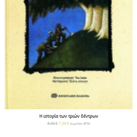
Η ιστορία των τριών δέντρων
8,00
€
7,00
€
συμ/νου ΦΠΑ