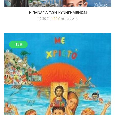
Η ΠΑΝΑΓΙΑ ΤΩΝ ΚΥΝΗΓΗΜΕΝΩΝ
12,50
€
11,00
€
συμ/νου ΦΠΑ
-13%