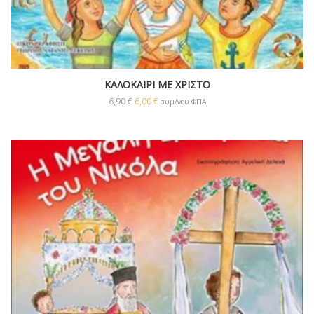
ΚΑΛΟΚΑΙΡΙ ΜΕ ΧΡΙΣΤΟ
6,90
€
6,00
€
συμ/νου ΦΠΑ