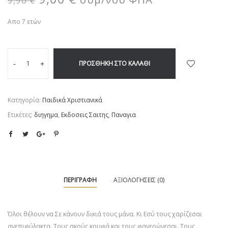
9,90
€
Απο 7 ετών
ΠΡΟΣΘΉΚΗ ΣΤΟ ΚΑΛΆΘΙ
-
+
Κατηγορία:
Παιδικά Χριστιανικά
Ετικέτες:
διηγημα
,
Εκδοσεις Σαιτης
,
Παναγια
ΠΕΡΙΓΡΑΦΉ
ΑΞΙΟΛΟΓΉΣΕΙΣ (0)
Όλοι θέλουν να Σε κάνουν δικιά τους μάνα. Κι Εσύ τους χαρίζεσαι
ανεπιφύλακτα. Τους ακούς κρυφά και τους φανερώνεσαι. Τους