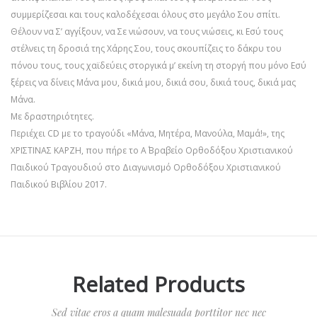
συμμερίζεσαι και τους καλοδέχεσαι όλους στο μεγάλο Σου σπίτι.
Θέλουν να Σ’ αγγίξουν, να Σε νιώσουν, να τους νιώσεις, κι Εσύ τους
στέλνεις τη δροσιά της Χάρης Σου, τους σκουπίζεις το δάκρυ του
πόνου τους, τους χαϊδεύεις στοργικά μ’ εκείνη τη στοργή που μόνο Εσύ
ξέρεις να δίνεις Μάνα μου, δικιά μου, δικιά σου, δικιά τους, δικιά μας
Μάνα.
Με δραστηριότητες.
Περιέχει CD με το τραγούδι «Μάνα, Μητέρα, Μανούλα, Μαμά!», της
ΧΡΙΣΤΙΝΑΣ ΚΑΡΖΗ, που πήρε το Α΄ Βραβείο Ορθοδόξου Χριστιανικού
Παιδικού Τραγουδιού στο Διαγωνισμό Ορθοδόξου Χριστιανικού
Παιδικού Βιβλίου 2017.
Related Products
Sed vitae eros a quam malesuada porttitor nec nec