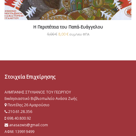
Η Περιπέτεια του Παπά-Ευάγγελου
9,00
€
8,00
€
συμ/νου ΦΠΑ
Στοιχεία Επιχείρησης
ΑΛΜΠΑΝΗΣ ΣΤΥΛΙΑΝΟΣ ΤΟΥ ΓΕΩΡΓΙΟΥ
Εκκλησιαστικό Βιβλιοπωλείο Ανάσα Ζωής
Πεντέλης 26 Αμαρούσιο
210.61.28.356
698.40.800.92
anasazwis@gmail.com
ΑΦΜ: 139919499