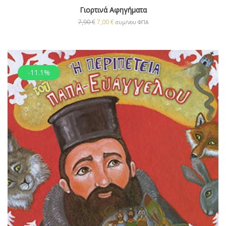
Γιορτινά Αφηγήματα
7,90
€
7,00
€
συμ/νου ΦΠΑ
-11.1%