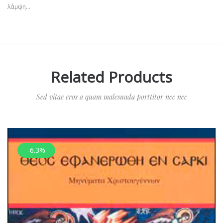
λάμψη…
Related Products
Sed vitae eros a quam malesuada porttitor nec nec
-6.3%