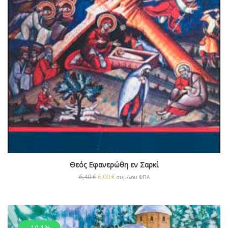
Θεός Εφανερώθη εν Σαρκί
6,40
€
6,00
€
συμ/νου ΦΠΑ
-10.1%