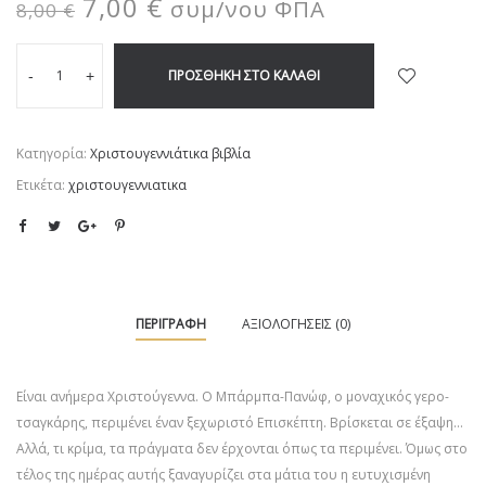
7,00
€
συμ/νου ΦΠΑ
8,00
€
ΠΡΟΣΘΉΚΗ ΣΤΟ ΚΑΛΆΘΙ
-
+
Κατηγορία:
Χριστουγεννιάτικα βιβλία
Ετικέτα:
χριστουγεννιατικα
ΠΕΡΙΓΡΑΦΉ
ΑΞΙΟΛΟΓΉΣΕΙΣ (0)
Είναι ανήμερα Χριστούγεννα. Ο Μπάρμπα-Πανώφ, ο μοναχικός γερο-
τσαγκάρης, περιμένει έναν ξεχωριστό Επισκέπτη. Βρίσκεται σε έξαψη…
Αλλά, τι κρίμα, τα πράγματα δεν έρχονται όπως τα περιμένει. Όμως στο
τέλος της ημέρας αυτής ξαναγυρίζει στα μάτια του η ευτυχισμένη