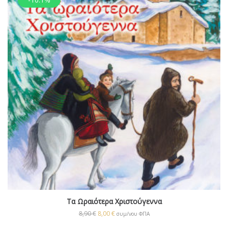
Τα Ωραιότερα Χριστούγεννα
8,90
€
8,00
€
συμ/νου ΦΠΑ