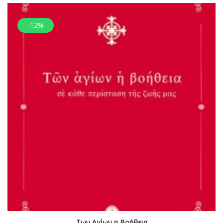
-12%
Των Αγίων η Βοήθεια