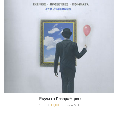
Ψάχνω το Παραμύθι μου
15,00
€
13,00
€
συμ/νου ΦΠΑ