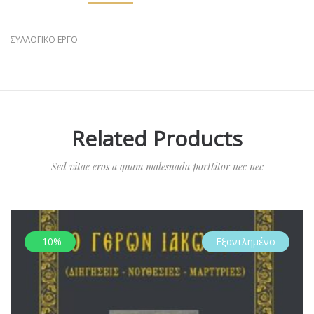
ΣΥΛΛΟΓΙΚΟ ΕΡΓΟ
Related Products
Sed vitae eros a quam malesuada porttitor nec nec
-10%
Εξαντλημένο