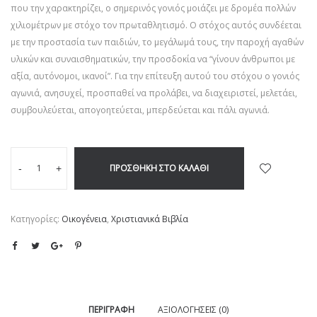
που την χαρακτηρίζει, ο σημερινός γονιός μοιάζει με δρομέα πολλών
χιλιομέτρων με στόχο τον πρωταθλητισμό. Ο στόχος αυτός συνδέεται
με την προστασία των παιδιών, το μεγάλωμά τους, την παροχή αγαθών
υλικών και συναισθηματικών, την προσδοκία να “γίνουν άνθρωποι με
αξία, αυτόνομοι, ικανοί”. Για την επίτευξη αυτού του στόχου ο γονιός
αγωνιά, ανησυχεί, προσπαθεί να προλάβει, να διαχειριστεί, μελετάει,
συμβουλεύεται, απογοητεύεται, μπερδεύεται και πάλι αγωνιά.
ΠΡΟΣΘΉΚΗ ΣΤΟ ΚΑΛΆΘΙ
-
+
Κατηγορίες:
Οικογένεια
,
Χριστιανικά Βιβλία
ΠΕΡΙΓΡΑΦΉ
ΑΞΙΟΛΟΓΉΣΕΙΣ (0)