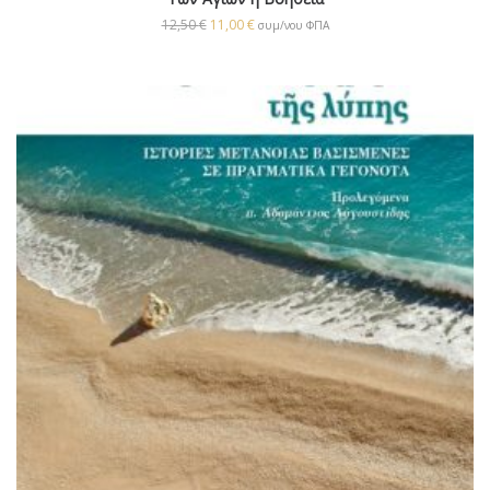
12,50
€
11,00
€
συμ/νου ΦΠΑ