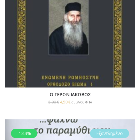
Ο ΓΕΡΩΝ ΙΑΚΩΒΟΣ
5,00
€
4,50
€
συμ/νου ΦΠΑ
-13.3%
Εξαντλημένο