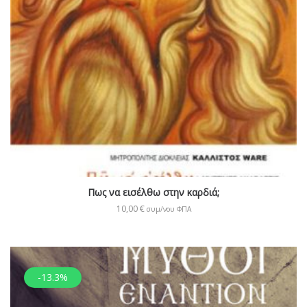
Πως να εισέλθω στην καρδιά;
10,00
€
συμ/νου ΦΠΑ
-13.3%