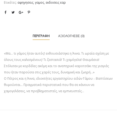
Ετικέτες:
αφηγησεις
,
γαμος
,
εκδοσεις εαρ
ΠΕΡΙΓΡΑΦΉ
ΑΞΙΟΛΟΓΉΣΕΙΣ (0)
«Μα… τι γάμος ήταν αυτός! ενθουσιάστηκε η Άννα. Τι ωραία σχέση με
όλους τους καλεσμένους! Τι ζεστασιά! Τι χαμόγελα! Θαυμάσια!
Στόλισαν με κορδέλες ακόμη και το αναπηρικό καροτσάκι της γιαγιάς
που ήταν παρούσα στις χαρές τους, δυναμική και ζωηρή…»
Ο Πέτρος και η Άννα, ιδιο­κτήτες εργαστηρίου ειδών Γά­­­μου ‒ Βαπτίσεων
θυμούνται… Πραγματικά περιστατικά που θα σε κάνουν να
χαμογελάσεις, να προβληματιστείς, να εμπνευστείς…