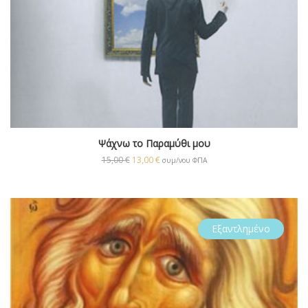
Ψάχνω το Παραμύθι μου
15,00
€
13,00
€
συμ/νου ΦΠΑ
Εξαντλημένο