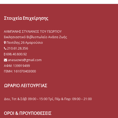
Στοιχεία Επιχείρησης
ΑΛΜΠΑΝΗΣ ΣΤΥΛΙΑΝΟΣ ΤΟΥ ΓΕΩΡΓΙΟΥ
Εκκλησιαστικό Βιβλιοπωλείο Ανάσα Ζωής
Πεντέλης 26 Αμαρούσιο
210.61.28.356
698.40.800.92
anasazwis@gmail.com
ΑΦΜ: 139919499
ΓΕΜΗ:
161070403000
ΩΡΑΡΙΟ ΛΕΙΤΟΥΡΓΙΑΣ
Δευ, Τετ & Σάβ: 09:00 – 15:00 Τρί, Πέμ & Παρ: 09:00 – 21:00
ΟΡΟΙ & ΠΡΟΥΠΟΘΕΣΕΙΣ