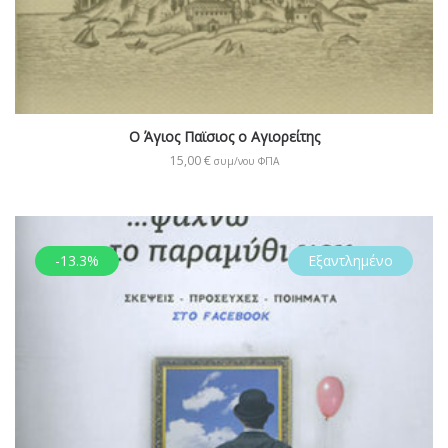
Ο Άγιος Παϊσιος ο Αγιορείτης
15,00
€
συμ/νου ΦΠΑ
-13.3%
Εξαντλημένο