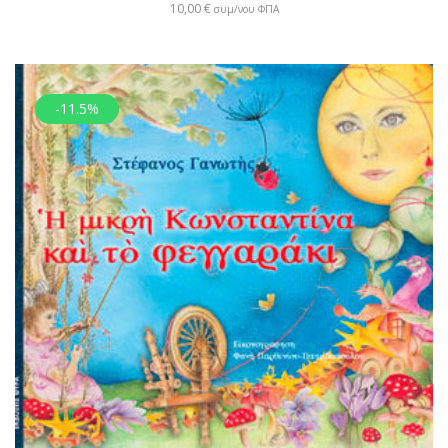
10,00
€
συμ/νου ΦΠΑ
-11.5%