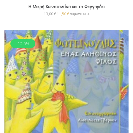
Η Μικρή Κωνσταντίνα και το Φεγγαράκι
13,00
€
11,50
€
συμ/νου ΦΠΑ
-12.5%