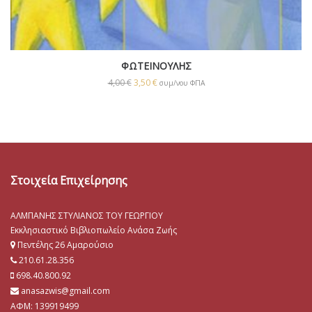
ΦΩΤΕΙΝΟΥΛΗΣ
4,00
€
3,50
€
συμ/νου ΦΠΑ
Στοιχεία Επιχείρησης
ΑΛΜΠΑΝΗΣ ΣΤΥΛΙΑΝΟΣ ΤΟΥ ΓΕΩΡΓΙΟΥ
Εκκλησιαστικό Βιβλιοπωλείο Ανάσα Ζωής
Πεντέλης 26 Αμαρούσιο
210.61.28.356
698.40.800.92
anasazwis@gmail.com
ΑΦΜ: 139919499