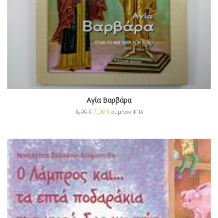
Αγία Βαρβάρα
8,00
€
7,00
€
συμ/νου ΦΠΑ