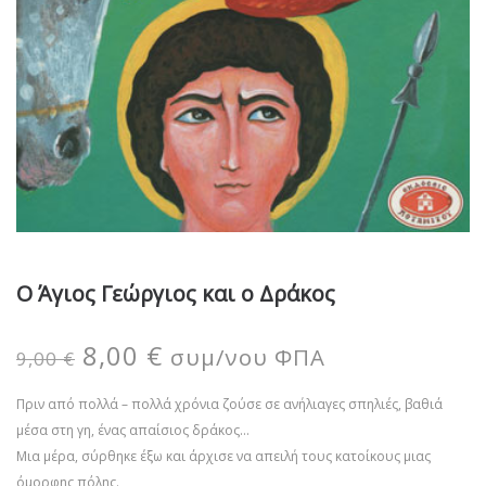
Ο Άγιος Γεώργιος και ο Δράκος
8,00
€
συμ/νου ΦΠΑ
9,00
€
Πριν από πολλά – πολλά χρόνια ζούσε σε ανήλιαγες σπηλιές, βαθιά
μέσα στη γη, ένας απαίσιος δράκος…
Μια μέρα, σύρθηκε έξω και άρχισε να απειλή τους κατοίκους μιας
όμορφης πόλης.