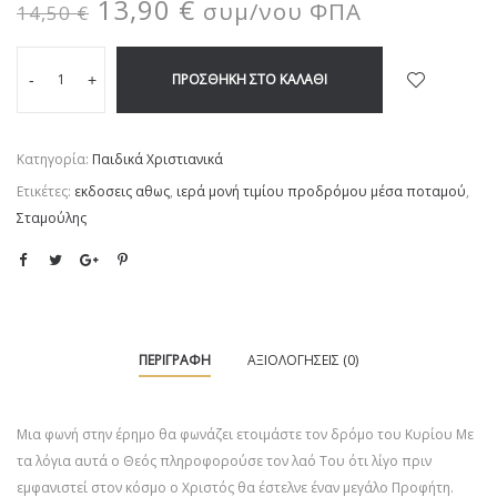
13,90
€
συμ/νου ΦΠΑ
14,50
€
ΠΡΟΣΘΉΚΗ ΣΤΟ ΚΑΛΆΘΙ
-
+
Κατηγορία:
Παιδικά Χριστιανικά
Ετικέτες:
εκδοσεις αθως
,
ιερά μονή τιμίου προδρόμου μέσα ποταμού
,
Σταμούλης
ΠΕΡΙΓΡΑΦΉ
ΑΞΙΟΛΟΓΉΣΕΙΣ (0)
Μια φωνή στην έρημο θα φωνάζει ετοιμάστε τον δρόμο του Κυρίου Με
τα λόγια αυτά ο Θεός πληροφορούσε τον λαό Του ότι λίγο πριν
εμφανιστεί στον κόσμο ο Χριστός θα έστελνε έναν μεγάλο Προφήτη.