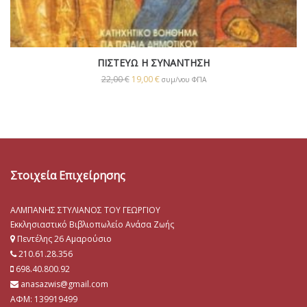
ΠΙΣΤΕΥΩ Η ΣΥΝΑΝΤΗΣΗ
22,00
€
19,00
€
συμ/νου ΦΠΑ
Στοιχεία Επιχείρησης
ΑΛΜΠΑΝΗΣ ΣΤΥΛΙΑΝΟΣ ΤΟΥ ΓΕΩΡΓΙΟΥ
Εκκλησιαστικό Βιβλιοπωλείο Ανάσα Ζωής
Πεντέλης 26 Αμαρούσιο
210.61.28.356
698.40.800.92
anasazwis@gmail.com
ΑΦΜ: 139919499