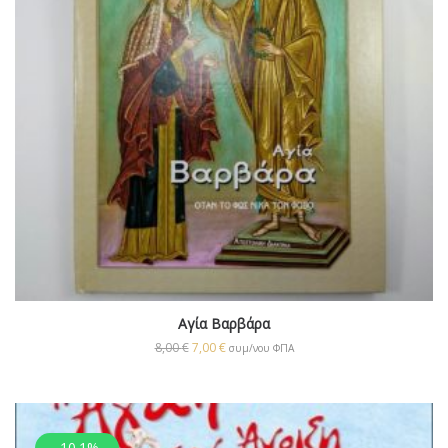
Αγία Βαρβάρα
8,00
€
7,00
€
συμ/νου ΦΠΑ
-10.1%