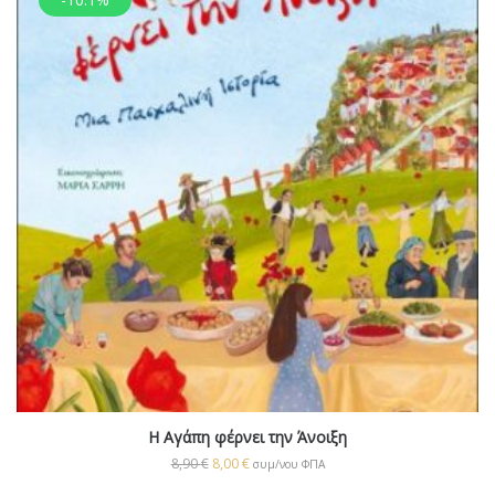
Η Αγάπη φέρνει την Άνοιξη
8,90
€
8,00
€
συμ/νου ΦΠΑ