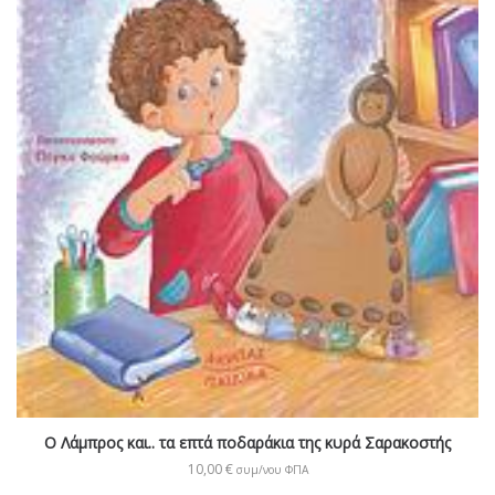
Ο Λάμπρος και.. τα επτά ποδαράκια της κυρά Σαρακοστής
10,00
€
συμ/νου ΦΠΑ