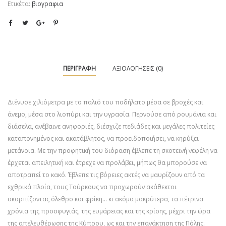
Ετικέτα:
βιογραφια
ΠΕΡΙΓΡΑΦΉ
ΑΞΙΟΛΟΓΉΣΕΙΣ (0)
Διένυσε χιλιόμετρα με το παλιό του ποδήλατο μέσα σε βροχές και
άνεμο, μέσα στο λιοπύρι και την υγρασία. Περνούσε από ρουμάνια και
διάσελα, ανέβαινε ανηφοριές, διέσχιζε πεδιάδες και μεγάλες πολιτείες
καταπονημένος και ακατάβλητος, να προειδοποιήσει, να κηρύξει
μετάνοια. Με την προφητική του διόραση έβλεπε τη σκοτεινή νεφέλη να
έρχεται απειλητική και έτρεχε να προλάβει, μήπως θα μπορούσε να
αποτραπεί το κακό. Έβλεπε τις βόρειες ακτές να μαυρίζουν από τα
εχθρικά πλοία, τους Τούρκους να προχωρούν ακάθεκτοι
σκορπίζοντας όλεθρο και φρίκη… κι ακόμα μακρύτερα, τα πέτρινα
χρόνια της προσφυγιάς, της ευμάρειας και της κρίσης, μέχρι την ώρα
της απελευθέρωσης της Κύπρου, ως και την επανάκτηση της Πόλης.