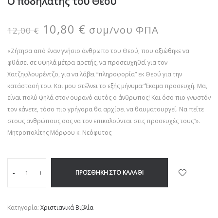
Ο ποδηλάτης του Θεού
10,80
€
συμ/νου ΦΠΑ
12,00
€
«Ζήτησα από έναν γνήσιο άνθρωπο του Θεού, που αξιώθηκε να
φθάσει σε υψηλά μέτρα αρετής, να προσευχηθεί για τον
Χατζηφλουρέντζο, για να λάβει “πληροφορία” εκ Θεού για την
κατάστασή του. Και μου στέλνει το εξής μήνυμα:“Έκαμα προσευχή. Μα,
είναι πολύ ψηλά στον ουρανό αυτός ο άνθρωπος! Και όσο πιο γνωστόν
τον κάνετε, τόσο πιο γρήγορα θα αρχίσει να θαυματουργεί. Να πείτε
στους ανθρώπους σας να τον επικαλούνται στις προσευχές τους”».
Μητροπολίτης Μόρφου κ. Νεόφυτος
ΠΡΟΣΘΉΚΗ ΣΤΟ ΚΑΛΆΘΙ
-
+
Κατηγορία:
Χριστιανικά Βιβλία