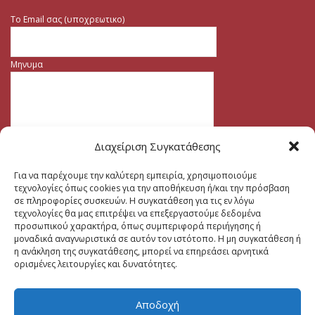
Το Email σας (υποχρεωτικο)
Μηνυμα
Διαχείριση Συγκατάθεσης
Για να παρέχουμε την καλύτερη εμπειρία, χρησιμοποιούμε
τεχνολογίες όπως cookies για την αποθήκευση ή/και την πρόσβαση
σε πληροφορίες συσκευών. Η συγκατάθεση για τις εν λόγω
τεχνολογίες θα μας επιτρέψει να επεξεργαστούμε δεδομένα
προσωπικού χαρακτήρα, όπως συμπεριφορά περιήγησης ή
μοναδικά αναγνωριστικά σε αυτόν τον ιστότοπο. Η μη συγκατάθεση ή
η ανάκληση της συγκατάθεσης, μπορεί να επηρεάσει αρνητικά
ορισμένες λειτουργίες και δυνατότητες.
Αποδοχή