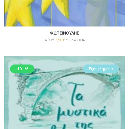
ΦΩΤΕΙΝΟΥΛΗΣ
4,00
€
3,50
€
συμ/νου ΦΠΑ
-10.1%
Εξαντλημένο