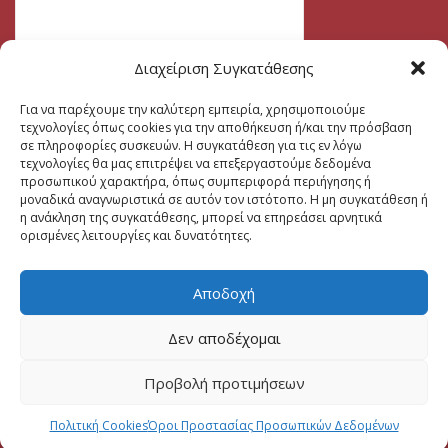
Διαχείριση Συγκατάθεσης
Για να παρέχουμε την καλύτερη εμπειρία, χρησιμοποιούμε
τεχνολογίες όπως cookies για την αποθήκευση ή/και την πρόσβαση
σε πληροφορίες συσκευών. Η συγκατάθεση για τις εν λόγω
τεχνολογίες θα μας επιτρέψει να επεξεργαστούμε δεδομένα
προσωπικού χαρακτήρα, όπως συμπεριφορά περιήγησης ή
μοναδικά αναγνωριστικά σε αυτόν τον ιστότοπο. Η μη συγκατάθεση ή
η ανάκληση της συγκατάθεσης, μπορεί να επηρεάσει αρνητικά
ορισμένες λειτουργίες και δυνατότητες.
Αποδοχή
Δεν αποδέχομαι
Προβολή προτιμήσεων
Πολιτική Cookies
Όροι Προστασίας Προσωπικών Δεδομένων
2026 CREATED BY
DALI WEB DESIGN
| ALL RIGHTS RESERVED