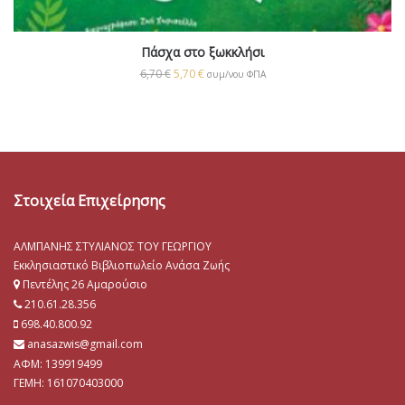
Πάσχα στο ξωκκλήσι
6,70
€
5,70
€
συμ/νου ΦΠΑ
Στοιχεία Επιχείρησης
ΑΛΜΠΑΝΗΣ ΣΤΥΛΙΑΝΟΣ ΤΟΥ ΓΕΩΡΓΙΟΥ
Εκκλησιαστικό Βιβλιοπωλείο Ανάσα Ζωής
Πεντέλης 26 Αμαρούσιο
210.61.28.356
698.40.800.92
anasazwis@gmail.com
ΑΦΜ: 139919499
ΓΕΜΗ:
161070403000