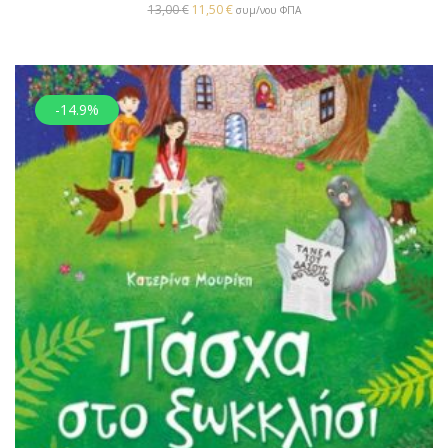
13,00
€
11,50
€
συμ/νου ΦΠΑ
-14.9%