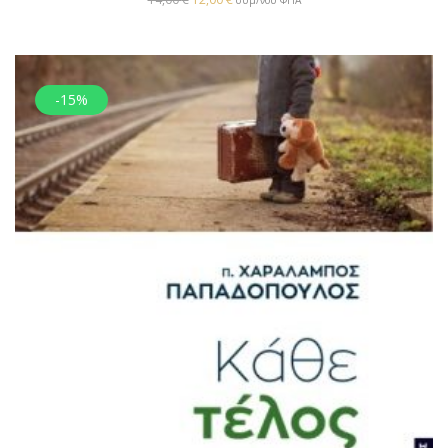
συμ/νου ΦΠΑ
-15%