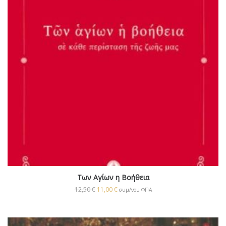
Των Αγίων η Βοήθεια
12,50
€
11,00
€
συμ/νου ΦΠΑ