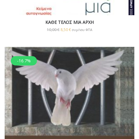
ΚΑΘΕ ΤΕΛΟΣ ΜΙΑ ΑΡΧΗ
10,00
€
8,50
€
συμ/νου ΦΠΑ
-16.7%