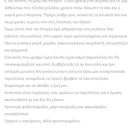
Ε, ναι λοιπόν, τη μισώ την Ιστορία. Τι μου χρειάζεται να μάθω για τη ζωή
ανθρώπων που έζησαν χιλιάδες χρόνια πίσω: Άλλωστε το λέει και η
γιαγιά μου η Μυρσίνη: “Όμηρε γιαβρί μου, να κοιτάς τη δουλειά σου και
να μη χώνεις τη μύτη σου στις δουλειές των άλλων”.
Όμως εκτός από την Ιστορία έχω αλλεργία και στα ρολόγια. Ναι,
μάλιστα, στα ρολόγια. Από μικρός είμαι αργοπορημένος και σιχαίνομαι
όλα τα ρολόγια μικρά, μεγάλα, ηλεκτρονικά και κουρδιστά, επιτραπέζια
και κρεμαστά.
Όλα αυτά που γράφω τώρα δεν θα είχαν καμία σημασία και δεν θα
πονοκεφαλιάζατε και εσείς διαβάζοντάς τα αν ένα ρολόι και ένα
ιστορικό μουσείο δεν γινόντουσαν η αιτία να ζήσω μία συναρπαστική
περιπέτεια, να κερδίσω το πρώτο βραβείο σε ένα σπουδαίο
διαγωνισμό και να αλλάξει η ζωή μου.
Αν λοιπόν είστε περίεργοι, σας αρέσουν οι περιπέτειες και η δράση,
ακολουθήστε με και δεν θα χάσετε.
Προσοχή! φοβιτσιάρηδες, μαρτυριάρηδες και γκρινιάρηδες
αποκλείονται!
Όμηρος ο ατρόμητος, αλλά αργοπορημένος.