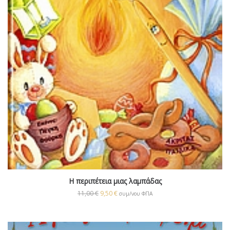
Η περιπέτεια μιας λαμπάδας
11,00
€
9,50
€
συμ/νου ΦΠΑ