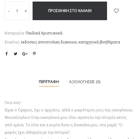
ΠΡΟΣΘΉΚΗ ΣΤΟ ΚΑΛΆΘΙ
-
+
Κατηγορία:
Παιδικά Χριστιανικά
Ετικέτες:
εκδοσεις αποστολικη διακονια
,
κατηχητικά βοηθήματα
ΠΕΡΙΓΡΑΦΉ
ΑΞΙΟΛΟΓΉΣΕΙΣ (0)
Γεια σας!
Είμαι ο Όμηρος, όχι ο αρχαίος, αλλά ο μικρότερος γιος της οικογένειας
Μουσείογλου! Στην οικογένειά μου όλοι αγαπούν την Ιστορία εκτός
από εμένα. Το είπε και η κυρία Άννα η δασκάλα μου, στη μαμά. “Ο
μικρός έχει αλλεργία με την Ιστορία”.