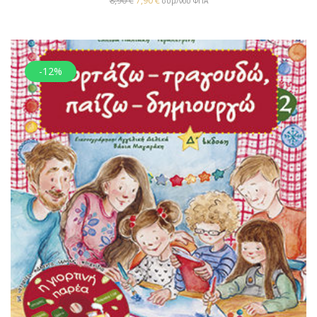
8,90
€
7,90
€
συμ/νου ΦΠΑ
-12%