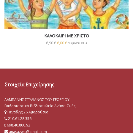
ΚΑΛΟΚΑΙΡΙ ΜΕ ΧΡΙΣΤΟ
6,90
€
6,00
€
συμ/νου ΦΠΑ
Στοιχεία Επιχείρησης
ΑΛΜΠΑΝΗΣ ΣΤΥΛΙΑΝΟΣ ΤΟΥ ΓΕΩΡΓΙΟΥ
Εκκλησιαστικό Βιβλιοπωλείο Ανάσα Ζωής
Πεντέλης 26 Αμαρούσιο
210.61.28.356
698.40.800.92
anasazwis@gmail.com