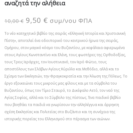
αναζητά την αλήθεια
9,50
€
συμ/νου ΦΠΑ
10,00
€
Το νέο κατηχητικό βιβλίο της σειράς «Ελληνική Ιστορία και Χριστιανική
Πίστη», αποτελεί ένα οδοιπορικό του κεντρικού ήρωα της σειράς,
Ομήρου, στον μαγικό κόσμο του Βυζαντίου, με κεφάλαια αφιερωμένα
στους Αγίους Κωνσταντίνο και Ελένη, τους φωστήρες της Ορθοδοξίας,
τους Τρεις Ιεράρχες, τον Ιουστινιανό, τον Ιερό Φώτιο, τους
αποστόλους των Σλάβων Αγίους Κύριλλο και Μεθόδιο, αλλά και το
Σχίσμα των Εκκλησιών, την Φραγκοκρατία και την Άλωση της Πόλεως. Το
έργο εξοικειώνει τους μικρούς μας φίλους και με τα σύμβολα του
Βυζαντίου, όπως τον Τίμιο Σταυρό, το Δικέφαλο Αετό, τον ναό της
Αγίας Σοφίας, αλλά και το Σύμβολο της πίστεως. Ένα παιδικό βιβλίο
που βοηθάει τα παιδιά να γνωρίσουν την αλληλέγγυα και άρρηκτη
σχέση Εκκλησίας και Πολιτείας στο Βυζάντιο και τη συνέχεια της
ιστορικής πορείας του Ελληνισμού στο πέρασμα των αιώνων.