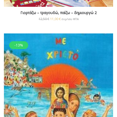
Γιορτάζω – τραγουδώ, παίζω – δημιουργώ 2
12,50
€
11,00
€
συμ/νου ΦΠΑ
-13%