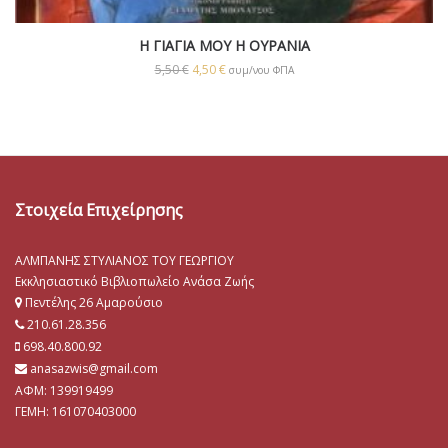
Η ΓΙΑΓΙΑ ΜΟΥ Η ΟΥΡΑΝΙΑ
5,50
€
4,50
€
συμ/νου ΦΠΑ
Στοιχεία Επιχείρησης
ΑΛΜΠΑΝΗΣ ΣΤΥΛΙΑΝΟΣ ΤΟΥ ΓΕΩΡΓΙΟΥ
Εκκλησιαστικό Βιβλιοπωλείο Ανάσα Ζωής
Πεντέλης 26 Αμαρούσιο
210.61.28.356
698.40.800.92
anasazwis@gmail.com
ΑΦΜ: 139919499
ΓΕΜΗ:
161070403000