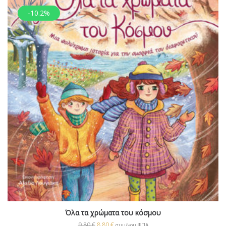
-10.2%
Όλα τα χρώματα του κόσμου
9,80
€
8,80
€
συμ/νου ΦΠΑ