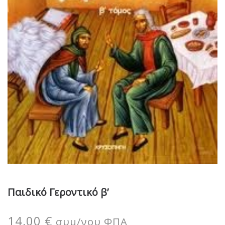
Παιδικό Γεροντικό β’
14,00
€
συμ/νου ΦΠΑ