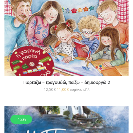
Γιορτάζω – τραγουδώ, παίζω – δημιουργώ 2
12,50
€
11,00
€
συμ/νου ΦΠΑ
-12%