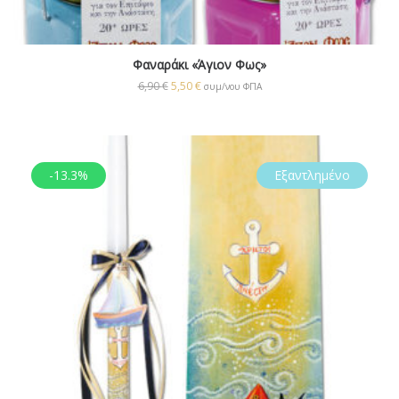
Φαναράκι «Άγιον Φως»
6,90
€
5,50
€
συμ/νου ΦΠΑ
-13.3%
Εξαντλημένο