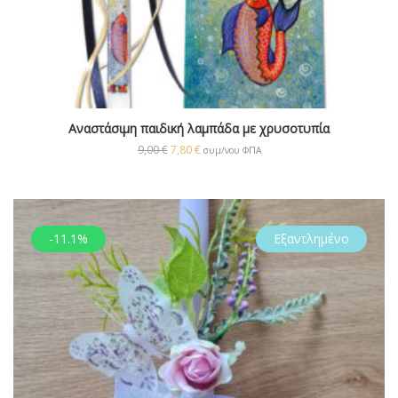
Αναστάσιμη παιδική λαμπάδα με χρυσοτυπία
9,00
€
7,80
€
συμ/νου ΦΠΑ
-11.1%
Εξαντλημένο