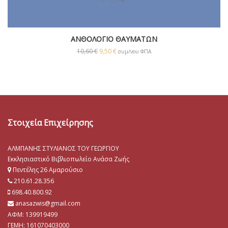
ΑΝΘΟΛΟΓΙΟ ΘΑΥΜΑΤΩΝ
10,60
€
9,50
€
συμ/νου ΦΠΑ
Στοιχεία Επιχείρησης
ΑΛΜΠΑΝΗΣ ΣΤΥΛΙΑΝΟΣ ΤΟΥ ΓΕΩΡΓΙΟΥ
Εκκλησιαστικό Βιβλιοπωλείο Ανάσα Ζωής
Πεντέλης 26 Αμαρούσιο
210.61.28.356
698.40.800.92
anasazwis@gmail.com
ΑΦΜ: 139919499
ΓΕΜΗ:
161070403000