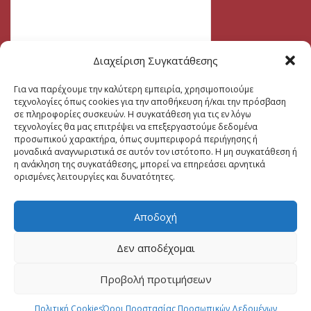
Διαχείριση Συγκατάθεσης
Για να παρέχουμε την καλύτερη εμπειρία, χρησιμοποιούμε
τεχνολογίες όπως cookies για την αποθήκευση ή/και την πρόσβαση
σε πληροφορίες συσκευών. Η συγκατάθεση για τις εν λόγω
τεχνολογίες θα μας επιτρέψει να επεξεργαστούμε δεδομένα
προσωπικού χαρακτήρα, όπως συμπεριφορά περιήγησης ή
μοναδικά αναγνωριστικά σε αυτόν τον ιστότοπο. Η μη συγκατάθεση ή
η ανάκληση της συγκατάθεσης, μπορεί να επηρεάσει αρνητικά
ορισμένες λειτουργίες και δυνατότητες.
Αποδοχή
Δεν αποδέχομαι
Προβολή προτιμήσεων
Πολιτική Cookies
Όροι Προστασίας Προσωπικών Δεδομένων
2026 CREATED BY
DALI WEB DESIGN
| ALL RIGHTS RESERVED