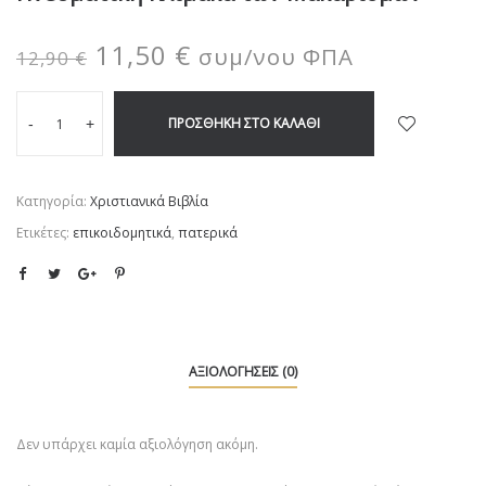
11,50
€
συμ/νου ΦΠΑ
12,90
€
ΠΡΟΣΘΉΚΗ ΣΤΟ ΚΑΛΆΘΙ
-
+
Κατηγορία:
Χριστιανικά Βιβλία
Ετικέτες:
επικοιδομητικά
,
πατερικά
ΑΞΙΟΛΟΓΉΣΕΙΣ (0)
Δεν υπάρχει καμία αξιολόγηση ακόμη.