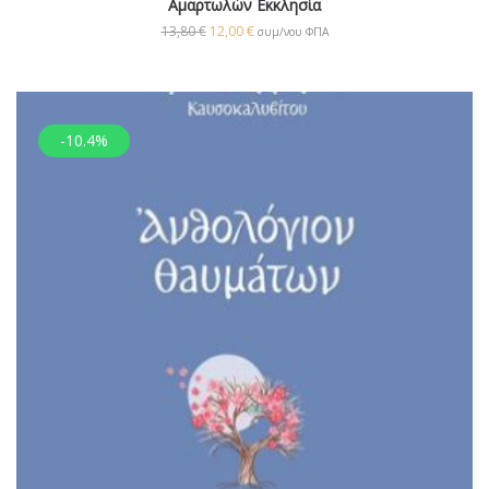
Αμαρτωλών Εκκλησία
13,80
€
12,00
€
συμ/νου ΦΠΑ
-10.4%