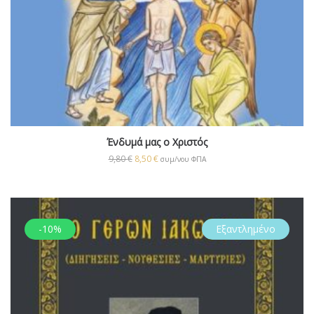
Ένδυμά μας ο Χριστός
9,80
€
8,50
€
συμ/νου ΦΠΑ
-10%
Εξαντλημένο