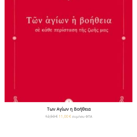
Των Αγίων η Βοήθεια
12,50
€
11,00
€
συμ/νου ΦΠΑ