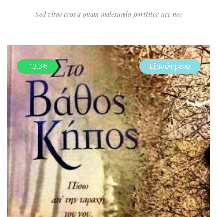
Sed vitae eros a quam malesuada porttitor nec nec
-13.3%
Εξαντλημένο