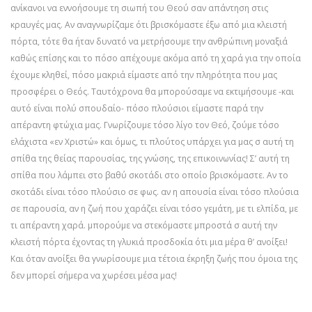
ανίκανοι να εννοήσουμε τη σιωπή του Θεού σαν απάντηση στις
κραυγές μας. Αν αναγνωρίζαμε ότι βρισκόμαστε έξω από μια κλειστή
πόρτα, τότε θα ήταν δυνατό να μετρήσουμε την ανθρώπινη μοναξιά
καθώς επίσης και το πόσο απέχουμε ακόμα από τη χαρά για την οποία
έχουμε κληθεί, πόσο μακριά είμαστε από την πληρότητα που μας
προσφέρει ο Θεός. Ταυτόχρονα θα μπορούσαμε να εκτιμήσουμε -και
αυτό είναι πολύ σπουδαίο- πόσο πλούσιοι είμαστε παρά την
απέραντη φτώχια μας. Γνωρίζουμε τόσο λίγο τον Θεό, ζούμε τόσο
ελάχιστα «εν Χριστώ» και όμως, τι πλούτος υπάρχει για μας σ αυτή τη
σπίθα της θείας παρουσίας, της γνώσης, της επικοινωνίας! Σ’ αυτή τη
σπίθα που λάμπει στο βαθύ σκοτάδι στο οποίο βρισκόμαστε. Αν το
σκοτάδι είναι τόσο πλούσιο σε φως. αν η απουσία είναι τόσο πλούσια
σε παρουσία, αν η ζωή που χαράζει είναι τόσο γεμάτη, με τι ελπίδα, με
τι απέραντη χαρά. μπορούμε να στεκόμαστε μπροστά σ αυτή την
κλειστή πόρτα έχοντας τη γλυκιά προσδοκία ότι μια μέρα θ’ ανοίξει!
Και όταν ανοίξει θα γνωρίσουμε μια τέτοια έκρηξη ζωής που όμοια της
δεν μπορεί σήμερα να χωρέσει μέσα μας!