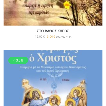
ΣΤΟ ΒΑΘΟΣ ΚΗΠΟΣ
15,00
€
13,00
€
συμ/νου ΦΠΑ
-13.3%