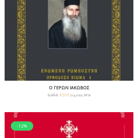
Ο ΓΕΡΩΝ ΙΑΚΩΒΟΣ
5,00
€
4,50
€
συμ/νου ΦΠΑ
-12%