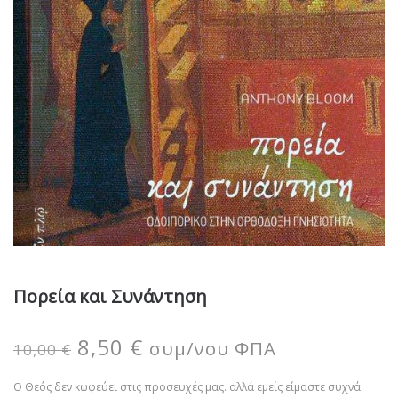
Πορεία και Συνάντηση
8,50
€
συμ/νου ΦΠΑ
10,00
€
Ο Θεός δεν κωφεύει στις προσευχές μας. αλλά εμείς είμαστε συχνά