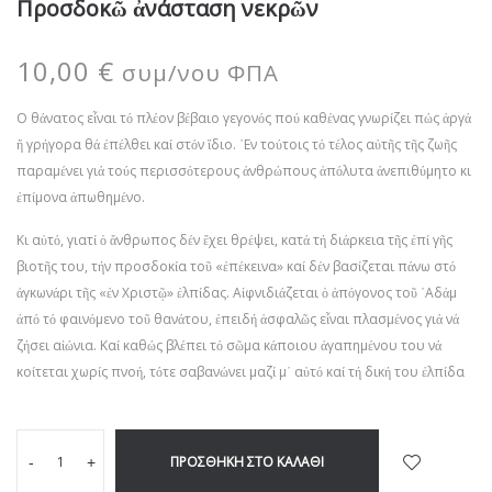
Προσδοκῶ ἀνάσταση νεκρῶν
10,00
€
συμ/νου ΦΠΑ
Ο θάνατος εἶναι τό πλέον βέβαιο γεγονός πού καθένας γνωρίζει πώς ἀργά
ἤ γρήγορα θά ἐπέλθει καί στόν ἴδιο. ᾿Εν τούτοις τό τέλος αὐτῆς τῆς ζωῆς
παραμένει γιά τούς περισσότερους ἀνθρώπους ἀπόλυτα ἀνεπιθύμητο κι
ἐπίμονα ἀπωθημένο.
Κι αὐτό, γιατί ὁ ἄνθρωπος δέν ἔχει θρέψει, κατά τή διάρκεια τῆς ἐπί γῆς
βιοτῆς του, τήν προσδοκία τοῦ «ἐπέκεινα» καί δέν βασίζεται πάνω στό
ἀγκωνάρι τῆς «ἐν Χριστῷ» ἐλπίδας. Αἰφνιδιάζεται ὁ ἀπόγονος τοῦ ᾿Αδάμ
ἀπό τό φαινόμενο τοῦ θανάτου, ἐπειδή ἀσφαλῶς εἶναι πλασμένος γιά νά
ζήσει αἰώνια. Καί καθώς βλέπει τό σῶμα κάποιου ἀγαπημένου του νά
κοίτεται χωρίς πνοή, τότε σαβανώνει μαζί μ᾿ αὐτό καί τή δική του ἐλπίδα
ΠΡΟΣΘΉΚΗ ΣΤΟ ΚΑΛΆΘΙ
-
+