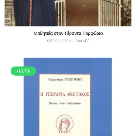
Μαθητεία στον Γέροντα Πορφύριο
6,00
€
5,00
€
συμ/νου ΦΠΑ
-16.7%