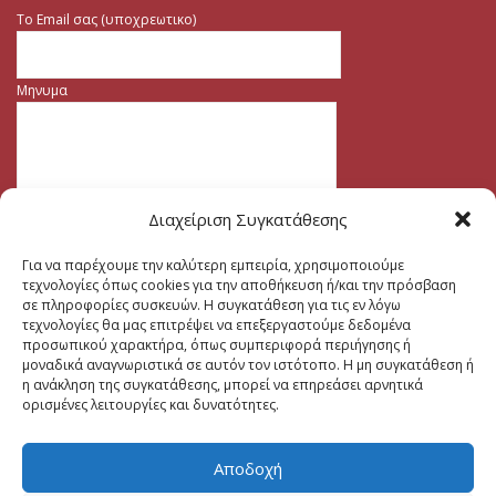
Το Email σας (υποχρεωτικο)
Μηνυμα
Διαχείριση Συγκατάθεσης
Για να παρέχουμε την καλύτερη εμπειρία, χρησιμοποιούμε
τεχνολογίες όπως cookies για την αποθήκευση ή/και την πρόσβαση
σε πληροφορίες συσκευών. Η συγκατάθεση για τις εν λόγω
τεχνολογίες θα μας επιτρέψει να επεξεργαστούμε δεδομένα
προσωπικού χαρακτήρα, όπως συμπεριφορά περιήγησης ή
μοναδικά αναγνωριστικά σε αυτόν τον ιστότοπο. Η μη συγκατάθεση ή
η ανάκληση της συγκατάθεσης, μπορεί να επηρεάσει αρνητικά
ορισμένες λειτουργίες και δυνατότητες.
Αποδοχή