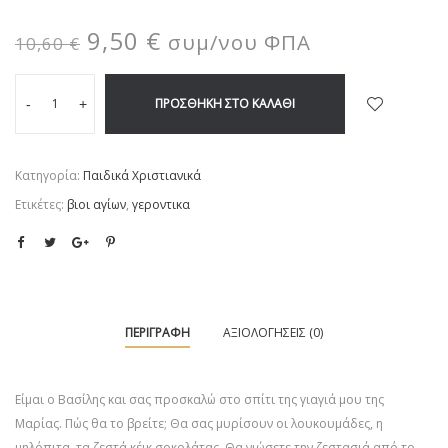
9,50
€
συμ/νου ΦΠΑ
10,60
€
ΠΡΟΣΘΉΚΗ ΣΤΟ ΚΑΛΆΘΙ
-
+
Κατηγορία:
Παιδικά Χριστιανικά
Ετικέτες:
βιοι αγίων
,
γεροντικα
ΠΕΡΙΓΡΑΦΉ
ΑΞΙΟΛΟΓΉΣΕΙΣ (0)
Είμαι ο Βασίλης και σας προσκαλώ στο σπίτι της γιαγιά μου της
Μαρίας. Πώς θα το βρείτε; Θα σας μυρίσουν οι λουκουμάδες, η
μηλόπιτα, τα ζεστά κέικ σοκολάτας. Θα νιώσετε την ζεστασιά από το