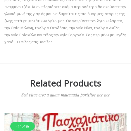
αναμμένο τζάκι. Κι αν πλησιάσετε ακόμα περισσότερο θα ακούσετε την
γλυκιά φωνή της για­γιάς μου να διηγείται τις πιο όμορφες ιστορίες της
ζωής επτά χειμωνιάτι­κων Αγίων μας. Θα γνωρίσετε τον Άγιο Φιλάρετο,
την Οσία Μελάνη, τον Άγιο Θεοδόσιο, την Αγία Νίνα, τον Άγιο Ακύλα,
την Αγία Πρίσκιλλα και τέλος την Αγία Γοργονία. Σας περιμένω με μεγάλη
χαρά… Ο φίλος σας Βασίλης.
Related Products
Sed vitae eros a quam malesuada porttitor nec nec
-11.4%