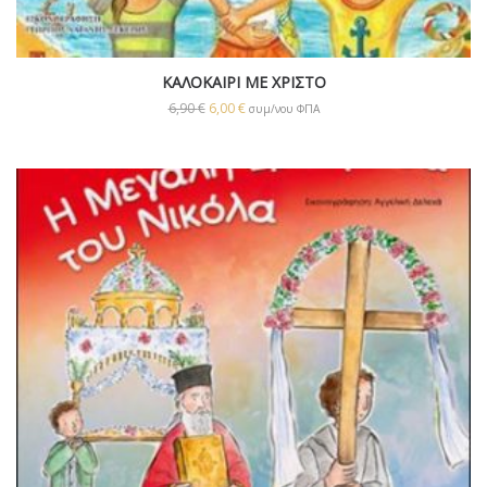
ΚΑΛΟΚΑΙΡΙ ΜΕ ΧΡΙΣΤΟ
6,90
€
6,00
€
συμ/νου ΦΠΑ