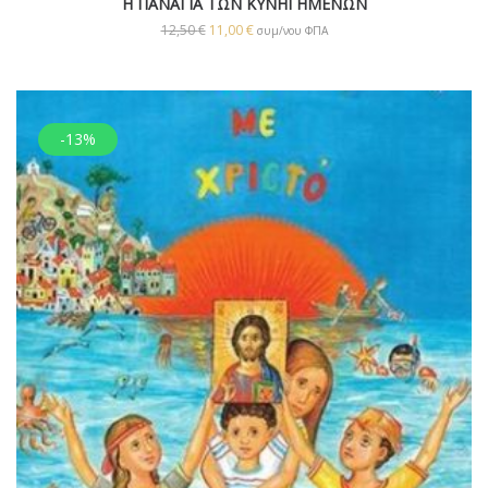
Η ΠΑΝΑΓΙΑ ΤΩΝ ΚΥΝΗΓΗΜΕΝΩΝ
12,50
€
11,00
€
συμ/νου ΦΠΑ
-13%