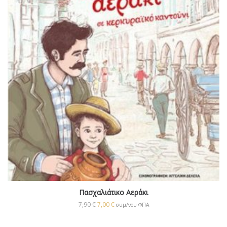
Πασχαλιάτικο Αεράκι
7,90
€
7,00
€
συμ/νου ΦΠΑ