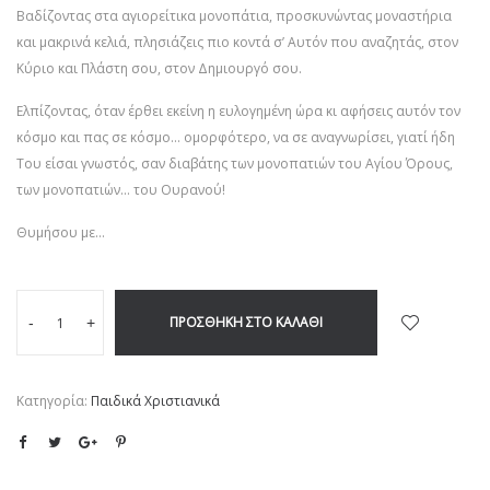
Βαδίζοντας στα αγιορείτικα μονοπάτια, προσκυνώντας μοναστήρια
και μακρινά κελιά, πλησιάζεις πιο κοντά σ’ Αυτόν που αναζητάς, στον
Κύριο και Πλάστη σου, στον Δημιουργό σου.
Ελπίζοντας, όταν έρθει εκείνη η ευλογημένη ώρα κι αφήσεις αυτόν τον
κόσμο και πας σε κόσμο… ομορφότερο, να σε αναγνωρίσει, γιατί ήδη
Του είσαι γνωστός, σαν διαβάτης των μονοπατιών του Αγίου Όρους,
των μονοπατιών… του Ουρανού!
Θυμήσου με…
ΠΡΟΣΘΉΚΗ ΣΤΟ ΚΑΛΆΘΙ
-
+
Κατηγορία:
Παιδικά Χριστιανικά