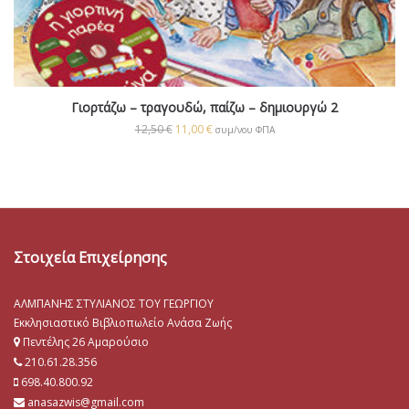
Γιορτάζω – τραγουδώ, παίζω – δημιουργώ 2
12,50
€
11,00
€
συμ/νου ΦΠΑ
Στοιχεία Επιχείρησης
ΑΛΜΠΑΝΗΣ ΣΤΥΛΙΑΝΟΣ ΤΟΥ ΓΕΩΡΓΙΟΥ
Εκκλησιαστικό Βιβλιοπωλείο Ανάσα Ζωής
Πεντέλης 26 Αμαρούσιο
210.61.28.356
698.40.800.92
anasazwis@gmail.com