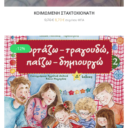
ΚΟΙΜΩΜΕΝΗ ΣΤΑΧΤΟΧΙΟΝΑΤΗ
9,70
€
8,70
€
συμ/νου ΦΠΑ
-12%