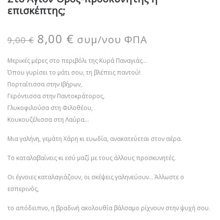
επισκέπτης;
8,00
€
συμ/νου ΦΠΑ
9,00
€
Μερικές μέρες στο περιβόλι της Κυρά Παναγιάς…
Όπου γυρίσει το μάτι σου, τη βλέπεις παντού!
Πορταΐτισσα στην Ιβήρων,
Γερόντισσα στην Παντοκράτορος,
Γλυκοφιλούσα στη Φιλοθέου,
Κουκουζέλισσα στη Λαύρα…
Μια γαλήνη, γεμάτη Χάρη κι ευωδία, ανακατεύεται στον αέρα.
Το καταλαβαίνεις κι εσύ μαζί με τους άλλους προσκυνητές.
Οι έγνοιες καταλαγιάζουν, οι σκέψεις γαληνεύουν… Άλλωστε ο
εσπερινός,
το απόδειπνο, η βραδινή ακολουθία βάλσαμο ρίχνουν στην ψυχή σου.