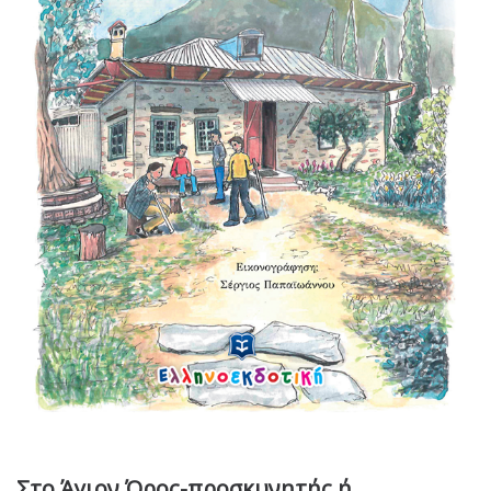
Στο Άγιον Όρος-προσκυνητής ή