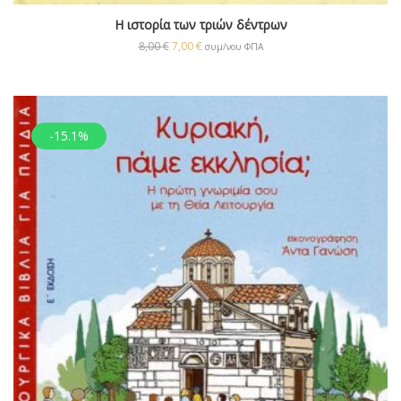
Η ιστορία των τριών δέντρων
8,00
€
7,00
€
συμ/νου ΦΠΑ
-15.1%