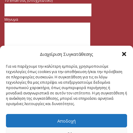
Το Email σας (υποχρεωτικο)
Μηνυμα
Διαχείριση Συγκατάθεσης
Για να παρέχουμε την καλύτερη εμπειρία, χρησιμοποιούμε
τεχνολογίες όπως cookies για την αποθήκευση ή/και την πρόσβαση
σε πληροφορίες συσκευών. Η συγκατάθεση για τις εν λόγω
τεχνολογίες θα μας επιτρέψει να επεξεργαστούμε δεδομένα
προσωπικού χαρακτήρα, όπως συμπεριφορά περιήγησης ή
μοναδικά αναγνωριστικά σε αυτόν τον ιστότοπο. Η μη συγκατάθεση ή
η ανάκληση της συγκατάθεσης, μπορεί να επηρεάσει αρνητικά
ορισμένες λειτουργίες και δυνατότητες.
Αποδοχή