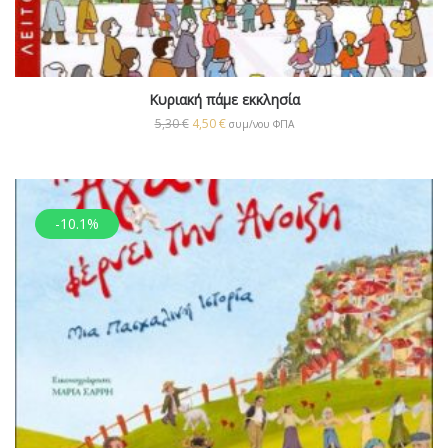
Κυριακή πάμε εκκλησία
5,30
€
4,50
€
συμ/νου ΦΠΑ
-10.1%