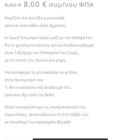
8,00
€
συμ/νου ΦΠΑ
8,80
€
Νομίζετε ότι ένα άδειο μπουκάλι
μέσα σε έναν κάδο είναι άχρηστο;
Κι όμως! Ένα μικρό αγόρι μαζί με την αδελφή του
θα το χρησιμοποιήσουν, για να στείλουν μήνυμα
στον Ταξιάρχη τον Πανορμίτη της Σύμης,
με το οποίο του ζητούν μια χάρη…
Θα καταφέρει το μπουκαλάκι να φτάσει
στον προορισμό του;
Τι θα συναντήσει στη διαδρομή του,
μέσα και έξω από τον βυθό;
Ελάτε να γνωρίσουμε τις συναρπαστικές του
περιπέτειες, ακολουθώντας το στο ταξίδι του
με συνοδηγό τον Αρχάγγελο Μιχαήλ!