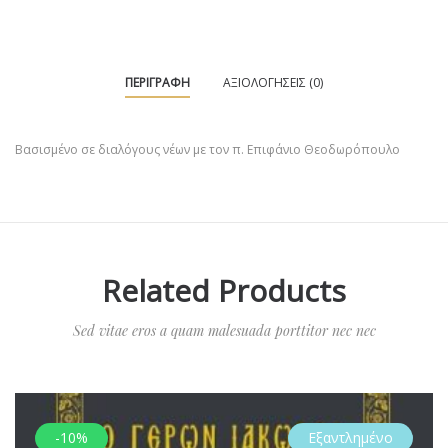
ΠΕΡΙΓΡΑΦΉ
ΑΞΙΟΛΟΓΉΣΕΙΣ (0)
Βασισμένο σε διαλόγους νέων με τον π. Επιφάνιο Θεοδωρόπουλο
Related Products
Sed vitae eros a quam malesuada porttitor nec nec
-10%
Εξαντλημένο