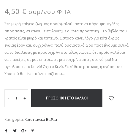
4,50
€
συμ/νου ΦΠΑ
Στη μικρή επίγεια ζωή μας προ(σ)καλούμαστε να πάρουμε μεγάλες
αποφάσεις, να κάνουμε επιλογές με αιώνια προοπτική… Το βιβλίο που
κρατάς είναι μικρό και ταπεινό. Ωστόσο κάνει λόγο για κάτι άκρως
ενδιαφέρον και, συγχρόνως, πολύ ουσιαστικό. Σου προτείνουμε φιλικά
να το διαβάσεις με προσοχή. Αν στο τέλος νιώσεις ότι προ(σ)καλείσαι
να επιλέξεις, ας μας επιτρέψεις μια ευχή: Να μπεις στο νόημα! Να
αγκαλιάσεις το Καινό! Όχι το Κενό. Σε κάθε περίπτωση, η αγάπη του
Χριστού θα είναι πάντα μαζί σου…
ΠΡΟΣΘΉΚΗ ΣΤΟ ΚΑΛΆΘΙ
-
+
Κατηγορία:
Χριστιανικά Βιβλία