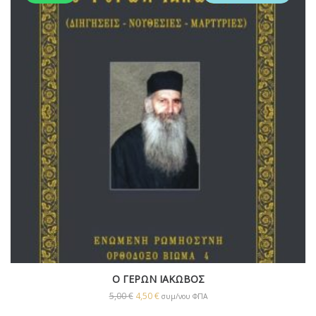
Ο ΓΕΡΩΝ ΙΑΚΩΒΟΣ
5,00
€
4,50
€
συμ/νου ΦΠΑ