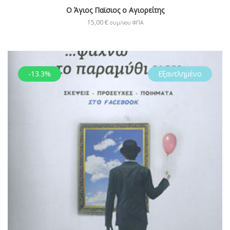
Ο Άγιος Παϊσιος ο Αγιορείτης
15,00
€
συμ/νου ΦΠΑ
-13.3%
Εξαντλημένο