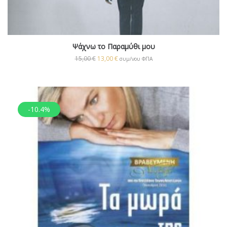
Ψάχνω το Παραμύθι μου
15,00
€
13,00
€
συμ/νου ΦΠΑ
-10.4%