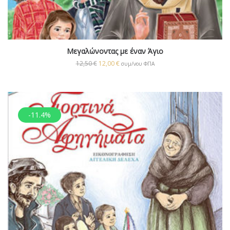
Μεγαλώνοντας με έναν Άγιο
12,50
€
12,00
€
συμ/νου ΦΠΑ
-11.4%