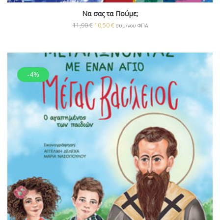
Να σας τα Πούμε;
11,90
€
10,50
€
συμ/νου ΦΠΑ
-4%