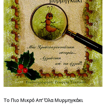
Το Πιο Μικρό Απ’ Όλα Μυρμηγκάκι