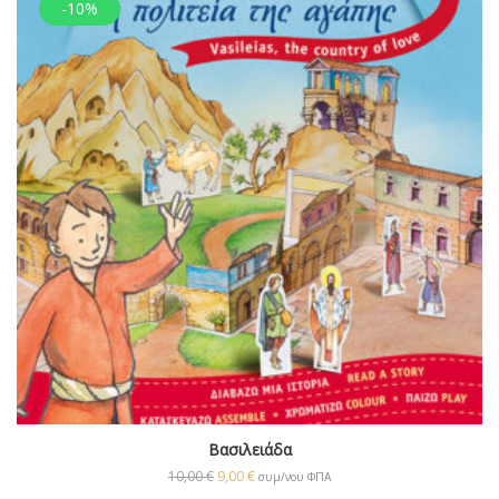
-10%
Βασιλειάδα
10,00
€
9,00
€
συμ/νου ΦΠΑ