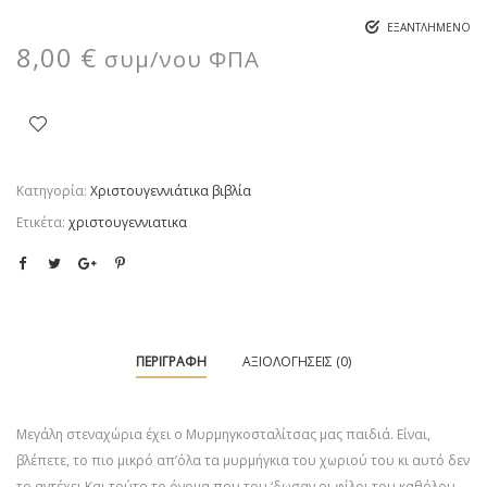
ΕΞΑΝΤΛΗΜΈΝΟ
8,00
€
συμ/νου ΦΠΑ
Κατηγορία:
Χριστουγεννιάτικα βιβλία
Ετικέτα:
χριστουγεννιατικα
ΠΕΡΙΓΡΑΦΉ
ΑΞΙΟΛΟΓΉΣΕΙΣ (0)
Μεγάλη στεναχώρια έχει ο Μυρμηγκοσταλίτσας μας παιδιά. Είναι,
βλέπετε, το πιο μικρό απ’όλα τα μυρμήγκια του χωριού του κι αυτό δεν
το αντέχει.Και τούτο το όνομα που του ‘δωσαν οι φίλοι του καθόλου