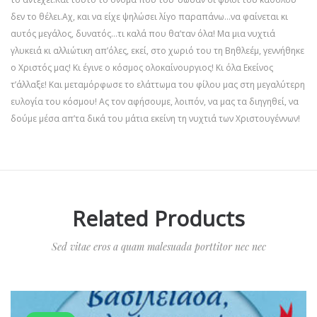
δεν το θέλει.Αχ, και να είχε ψηλώσει λίγο παραπάνω…να φαίνεται κι
αυτός μεγάλος, δυνατός…τι καλά που θα’ταν όλα! Μα μια νυχτιά
γλυκειά κι αλλιώτικη απ’όλες, εκεί, στο χωριό του τη Βηθλεέμ, γεννήθηκε
ο Χριστός μας! Κι έγινε ο κόσμος ολοκαίνουργιος! Κι όλα Εκείνος
τ’άλλαξε! Και μεταμόρφωσε το ελάττωμα του φίλου μας στη μεγαλύτερη
ευλογία του κόσμου! Ας τον αφήσουμε, λοιπόν, να μας τα διηγηθεί, να
δούμε μέσα απ’τα δικά του μάτια εκείνη τη νυχτιά των Χριστουγέννων!
Related Products
Sed vitae eros a quam malesuada porttitor nec nec