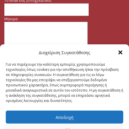
Το Email σας (υποχρεωτικο)
Μηνυμα
Διαχείριση Συγκατάθεσης
Για να παρέχουμε την καλύτερη εμπειρία, χρησιμοποιούμε
τεχνολογίες όπως cookies για την αποθήκευση ή/και την πρόσβαση
σε πληροφορίες συσκευών. Η συγκατάθεση για τις εν λόγω
τεχνολογίες θα μας επιτρέψει να επεξεργαστούμε δεδομένα
προσωπικού χαρακτήρα, όπως συμπεριφορά περιήγησης ή
μοναδικά αναγνωριστικά σε αυτόν τον ιστότοπο. Η μη συγκατάθεση ή
η ανάκληση της συγκατάθεσης, μπορεί να επηρεάσει αρνητικά
ορισμένες λειτουργίες και δυνατότητες.
Αποδοχή