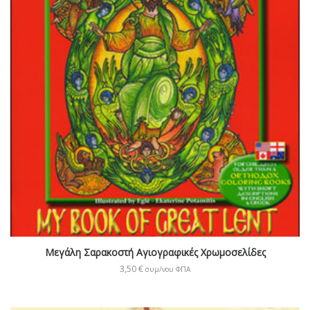
Μεγάλη Σαρακοστή Αγιογραφικές Χρωμοσελίδες
3,50
€
συμ/νου ΦΠΑ