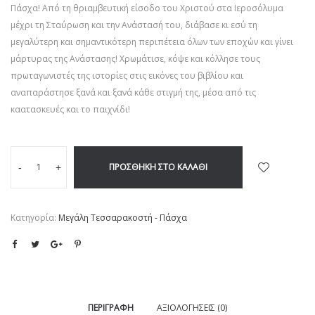
Πάσχα! Από τη θριαμβευτική είσοδο του Χριστού στα Ιεροσόλυμα
μέχρι τη Σταύρωση και την Ανάστασή του, διάβασε κι εσύ τη
μεγαλύτερη και σημαντικότερη περιπέτεια όλων των εποχών και γίνει
μάρτυρας της Ανάστασης! Χρωμάτισε, κόψε και κόλλησε τους
πρωταγωνιστές της ιστορίες στις εικόνες του βιβλίου και
αναπαράστησε ξανά και ξανά κάθε στιγμή της, μέσα από τις
καατασκευές και το παιχνίδι!
ΠΡΟΣΘΉΚΗ ΣΤΟ ΚΑΛΆΘΙ
-
+
Κατηγορία:
Μεγάλη Τεσσαρακοστή - Πάσχα
ΠΕΡΙΓΡΑΦΉ
ΑΞΙΟΛΟΓΉΣΕΙΣ (0)