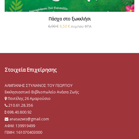
Πάσχα στο ξωκκλήσι
6,90
€
6,50
€
συμ/νου ΦΠΑ
Στοιχεία Επιχείρησης
ΑΛΜΠΑΝΗΣ ΣΤΥΛΙΑΝΟΣ ΤΟΥ ΓΕΩΡΓΙΟΥ
Εκκλησιαστικό Βιβλιοπωλείο Ανάσα Ζωής
Πεντέλης 26 Αμαρούσιο
210.61.28.356
698.40.800.92
anasazwis@gmail.com
ΑΦΜ: 139919499
ΓΕΜΗ:
161070403000