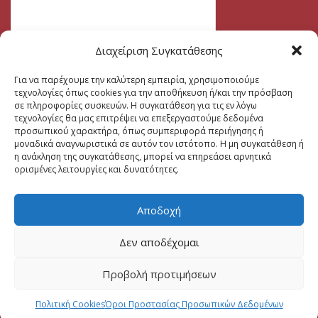
Διαχείριση Συγκατάθεσης
Για να παρέχουμε την καλύτερη εμπειρία, χρησιμοποιούμε
τεχνολογίες όπως cookies για την αποθήκευση ή/και την πρόσβαση
σε πληροφορίες συσκευών. Η συγκατάθεση για τις εν λόγω
τεχνολογίες θα μας επιτρέψει να επεξεργαστούμε δεδομένα
προσωπικού χαρακτήρα, όπως συμπεριφορά περιήγησης ή
μοναδικά αναγνωριστικά σε αυτόν τον ιστότοπο. Η μη συγκατάθεση ή
η ανάκληση της συγκατάθεσης, μπορεί να επηρεάσει αρνητικά
ορισμένες λειτουργίες και δυνατότητες.
Αποδοχή
Δεν αποδέχομαι
Προβολή προτιμήσεων
Πολιτική Cookies
Όροι Προστασίας Προσωπικών Δεδομένων
2026 CREATED BY
DALI WEB DESIGN
| ALL RIGHTS RESERVED