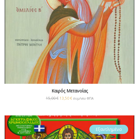
Καιρός Μετανοίας
15,00
€
13,50
€
συμ/νου ΦΠΑ
Εξαντλημένο