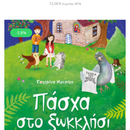
12,00
€
συμ/νου ΦΠΑ
-5.8%