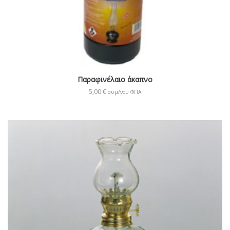
Παραφινέλαιο άκαπνο
5,00
€
συμ/νου ΦΠΑ