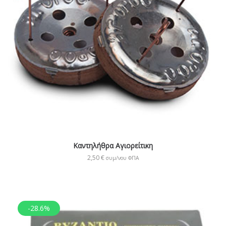
Καντηλήθρα Αγιορείτικη
2,50
€
συμ/νου ΦΠΑ
-28.6%