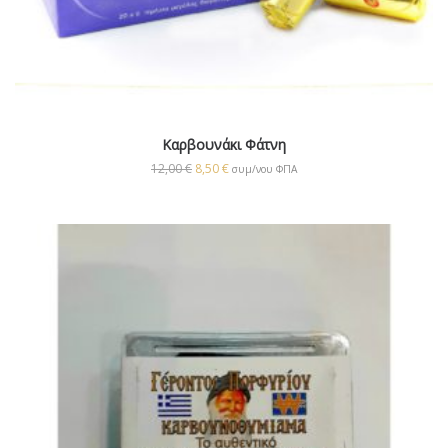
Καρβουνάκι Φάτνη
12,00
€
8,50
€
συμ/νου ΦΠΑ