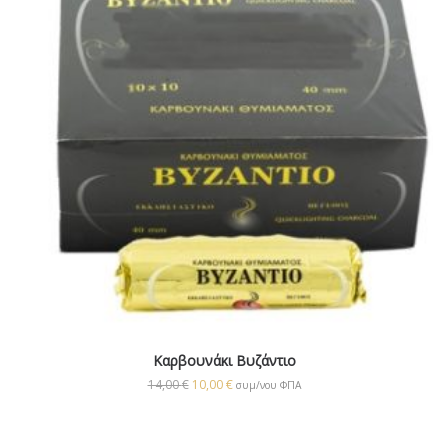
Καρβουνάκι Βυζάντιο
14,00
€
10,00
€
συμ/νου ΦΠΑ