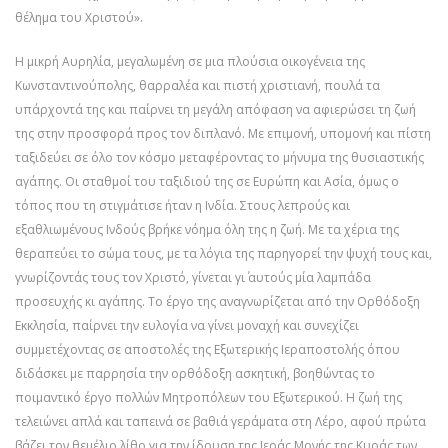
θέλημα του Χριστού».
Η μικρή Aυρηλία, μεγαλωμένη σε μια πλούσια οικογένεια της
Κωνσταντινούπολης, θαρραλέα και πιστή χριστιανή, πουλά τα
υπάρχοντά της και παίρνει τη μεγάλη απόφαση να αφιερώσει τη ζωή
της στην προσφορά προς τον διπλανό. Με επιμονή, υπομονή και πίστη
ταξιδεύει σε όλο τον κόσμο μεταφέροντας το μήνυμα της θυσιαστικής
αγάπης. Οι σταθμοί του ταξιδιού της σε Ευρώπη και Ασία, όμως ο
τόπος που τη στιγμάτισε ήταν η Ινδία. Στους λεπρούς και
εξαθλιωμένους Ινδούς βρήκε νόημα όλη της η ζωή. Με τα χέρια της
θεραπεύει το σώμα τους, με τα λόγια της παρηγορεί την ψυχή τους και,
γνωρίζοντάς τους τον Χριστό, γίνεται γι΄ αυτούς μία λαμπάδα
προσευχής κι αγάπης. Το έργο της αναγνωρίζεται από την Ορθόδοξη
Εκκλησία, παίρνει την ευλογία να γίνει μοναχή και συνεχίζει
συμμετέχοντας σε αποστολές της Εξωτερικής Ιεραποστολής όπου
διδάσκει με παρρησία την ορθόδοξη ασκητική, βοηθώντας το
ποιμαντικό έργο πολλών Μητροπόλεων του Εξωτερικού. Η ζωή της
τελειώνει απλά και ταπεινά σε βαθιά γεράματα στη Λέρο, αφού πρώτα
βάζει τον θεμέλιο λίθο για την ίδρυση της Ιεράς Μονής της Κυράς των