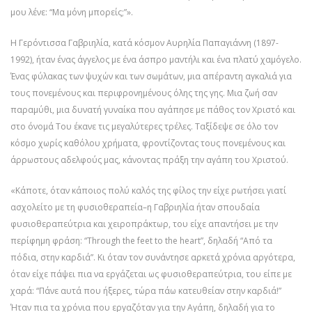
µου λένε: “Μα µόνη µπορείς;”».
Η Γερόντισσα Γαβριηλία, κατά κόσμον Αυρηλία Παπαγιάννη (1897-
1992), ήταν ένας άγγελος με ένα άσπρο μαντήλι και ένα πλατύ χαμόγελο.
Ένας φύλακας των ψυχών και των σωμάτων, μια απέραντη αγκαλιά για
τους πονεμένους και περιφρονημένους όλης της γης. Μια ζωή σαν
παραμύθι, μια δυνατή γυναίκα που αγάπησε με πάθος τον Χριστό και
στο όνομά Του έκανε τις μεγαλύτερες τρέλες. Ταξίδεψε σε όλο τον
κόσμο χωρίς καθόλου χρήματα, φροντίζοντας τους πονεμένους και
άρρωστους αδελφούς μας, κάνοντας πράξη την αγάπη του Χριστού.
«Κάποτε, όταν κάποιος πολύ καλός της φίλος την είχε ρωτήσει γιατί
ασχολείτο με τη φυσιοθεραπεία–η Γαβριηλία ήταν σπουδαία
φυσιοθεραπεύτρια και χειροπράκτωρ, του είχε απαντήσει με την
περίφημη φράση: “Through the feet to the heart”, δηλαδή “Από τα
πόδια, στην καρδιά”. Κι όταν τον συνάντησε αρκετά χρόνια αργότερα,
όταν είχε πάψει πια να εργάζεται ως φυσιοθεραπεύτρια, του είπε με
χαρά: “Πάνε αυτά που ήξερες, τώρα πάω κατευθείαν στην καρδιά!”
Ήταν πια τα χρόνια που εργαζόταν για την Αγάπη, δηλαδή για το