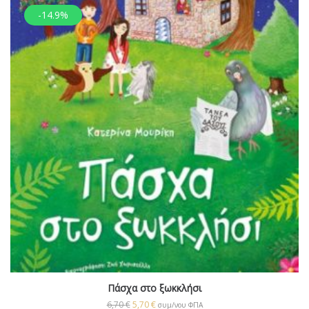
-14.9%
Πάσχα στο ξωκκλήσι
6,70
€
5,70
€
συμ/νου ΦΠΑ