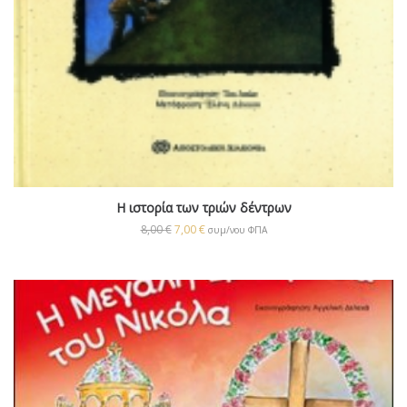
Η ιστορία των τριών δέντρων
8,00
€
7,00
€
συμ/νου ΦΠΑ