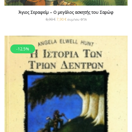
Άγιος Σεραφείμ – Ο μεγάλος ασκητής του Σαρώφ
8,90
€
7,90
€
συμ/νου ΦΠΑ
-12.5%