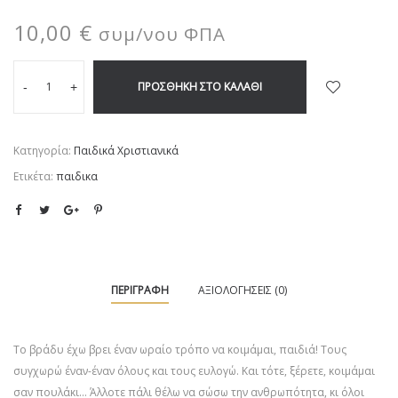
10,00
€
συμ/νου ΦΠΑ
ΠΡΟΣΘΉΚΗ ΣΤΟ ΚΑΛΆΘΙ
-
+
Κατηγορία:
Παιδικά Χριστιανικά
Ετικέτα:
παιδικα
ΠΕΡΙΓΡΑΦΉ
ΑΞΙΟΛΟΓΉΣΕΙΣ (0)
Το βράδυ έχω βρει έναν ωραίο τρόπο να κοιµάµαι, παιδιά! Τους
συγχωρώ έναν-έναν όλους και τους ευλογώ. Και τότε, ξέρετε, κοιµάµαι
σαν πουλάκι… Άλλοτε πάλι θέλω να σώσω την ανθρωπότητα, κι όλοι