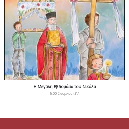
Η Μεγάλη Εβδομάδα του Νικόλα
6,00
€
συμ/νου ΦΠΑ