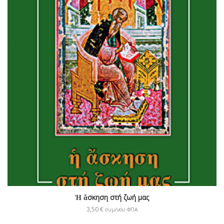
Ἡ ἄσκηση στή ζωή μας
3,50
€
συμ/νου ΦΠΑ