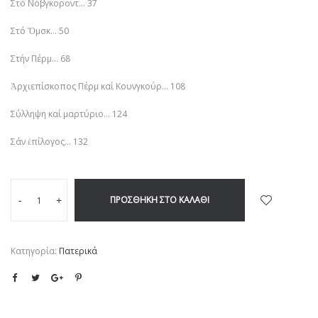
Στό Νόβγκοροντ… 37
Στό Ὄμσκ… 50
Στήν Πέρμ… 68
Ἀρχιεπίσκοπος Πέρμ καί Κουνγκούρ… 108
Σύλληψη καί μαρτύριο… 124
Σάν ἐπίλογος… 132
ΠΡΟΣΘΉΚΗ ΣΤΟ ΚΑΛΆΘΙ
-
+
Κατηγορία:
Πατερικά