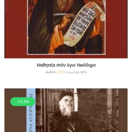
Μαθητεία στόν ἅγιο Νικόδημο
4,00
€
3,50
€
συμ/νου ΦΠΑ
-13.3%