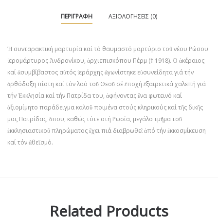
ΠΕΡΙΓΡΑΦΉ
ΑΞΙΟΛΟΓΉΣΕΙΣ (0)
Ἡ συνταρακτική μαρτυρία καί τό θαυμαστό μαρτύριο τοῦ νέου Ρώσου
ἱερομάρτυρος Ἀνδρονίκου, ἀρχιεπισκόπου Πέρμ († 1918). Ὁ ἀκέραιος
καί ἀσυμβίβαστος αὐτός ἱεράρχης ἀγωνίστηκε εὐσυνείδητα γιά τήν
ὀρθόδοξη πίστη καί τόν λαό τοῦ Θεοῦ σέ ἐποχή ἐξαιρετικά χαλεπή γιά
τήν Ἐκκλησία καί τήν Πατρίδα του, ἀφήνοντας ἕνα φωτεινό καί
ἀξιομίμητο παράδειγμα καλοῦ ποιμένα στούς κληρικούς καί τῆς δικῆς
μας Πατρίδας, ὅπου, καθώς τότε στή Ρωσία, μεγάλο τμῆμα τοῦ
ἐκκλησιαστικοῦ πληρώματος ἔχει πιά διαβρωθεῖ ἀπό τήν ἐκκοσμίκευση
καί τόν ἀθεϊσμό.
Related Products