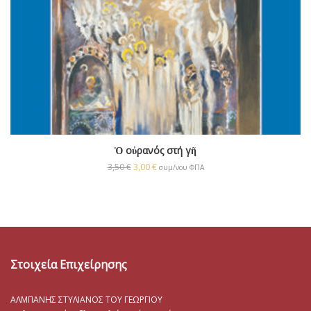
Ὁ οὐρανός στή γῆ
3,50
€
3,00
€
συμ/νου ΦΠΑ
Στοιχεία Επιχείρησης
ΑΛΜΠΑΝΗΣ ΣΤΥΛΙΑΝΟΣ ΤΟΥ ΓΕΩΡΓΙΟΥ