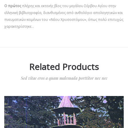
Ο πρώτος
πλήρης και εκτενής βίος του μεγάλου Σέρβου Αγίου στην
ελληνική βιβλιογραφία, διανθισμένος από ανθολόγιο απολογητικών και
πνευ­ματικών κει­μένων του «Νέου Χρυσοστόμου», όπως πολύ επιτυχώς
χαρακτηρίστηκε…
Related Products
Sed vitae eros a quam malesuada porttitor nec nec