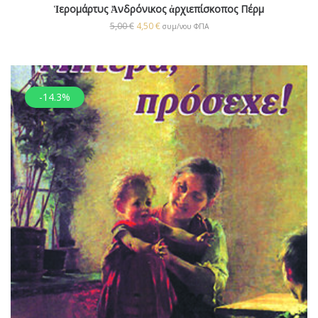
Ἱερομάρτυς Ἀνδρόνικος ἀρχιεπίσκοπος Πέρμ
5,00
€
4,50
€
συμ/νου ΦΠΑ
-14.3%