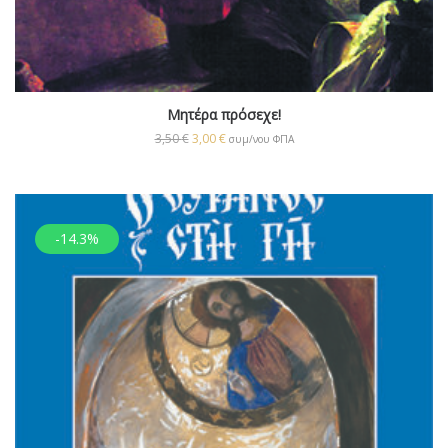
Μητέρα πρόσεχε!
3,50
€
3,00
€
συμ/νου ΦΠΑ
-14.3%