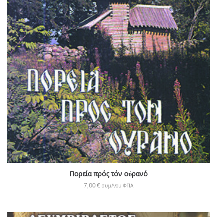
Πορεία πρός τόν οὐρανό
7,00
€
συμ/νου ΦΠΑ