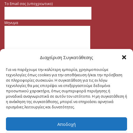
Το Email σας (υποχρεωτικο)
Μηνυμα
Διαχείριση Συγκατάθεσης
Για να παρέχουμε την καλύτερη εμπειρία, χρησιμοποιούμε
τεχνολογίες όπως cookies για την αποθήκευση ή/και την πρόσβαση
σε πληροφορίες συσκευών. Η συγκατάθεση για τις εν λόγω
τεχνολογίες θα μας επιτρέψει να επεξεργαστούμε δεδομένα
προσωπικού χαρακτήρα, όπως συμπεριφορά περιήγησης ή
μοναδικά αναγνωριστικά σε αυτόν τον ιστότοπο. Η μη συγκατάθεση ή
η ανάκληση της συγκατάθεσης, μπορεί να επηρεάσει αρνητικά
ορισμένες λειτουργίες και δυνατότητες.
Αποδοχή