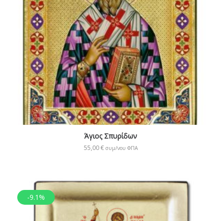
Άγιος Σπυρίδων
55,00
€
συμ/νου ΦΠΑ
-9.1%