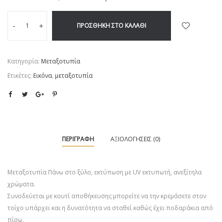
ΠΡΟΣΘΉΚΗ ΣΤΟ ΚΑΛΆΘΙ
-
+
Κατηγορία:
Μεταξοτυπία
Ετικέτες:
Εικόνα
,
μεταξοτυπία
ΠΕΡΙΓΡΑΦΉ
ΑΞΙΟΛΟΓΉΣΕΙΣ (0)
Μεταξοτυπία Πάνω στο ξύλο, εκτύπωση με UV εκτυπωτή, ανεξίτηλα
χρώματα.
Συνοδεύεται με κουτί αποθήκευσης μπορείτε να την κρεμάσετε στον
τοίχο υπάρχει και η δυνατότητα να σταθεί καθώς έχει ποδαράκια από
πίσω.