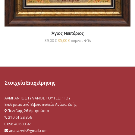
Άγιος Νεκτάριος
39,00
€
35,00
€
συμ/νου ΦΠΑ
Στοιχεία Επιχείρησης
ΑΛΜΠΑΝΗΣ ΣΤΥΛΙΑΝΟΣ ΤΟΥ ΓΕΩΡΓΙΟΥ
Εκκλησιαστικό Βιβλιοπωλείο Ανάσα Ζωής
Πεντέλης 26 Αμαρούσιο
210.61.28.356
698.40.800.92
anasazwis@gmail.com