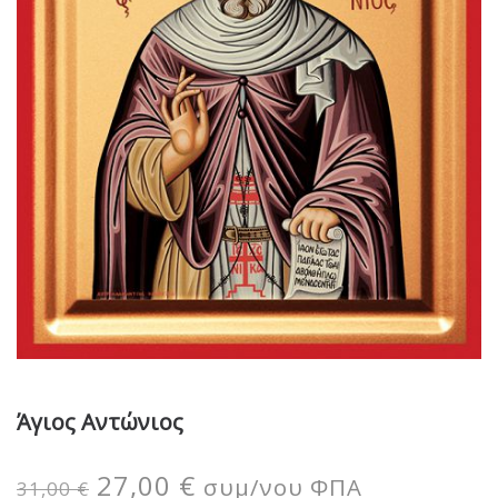
Άγιος Αντώνιος
27,00
€
συμ/νου ΦΠΑ
31,00
€