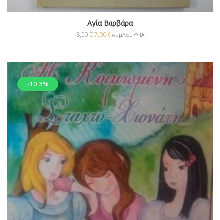
Αγία Βαρβάρα
8,00
€
7,00
€
συμ/νου ΦΠΑ
-10.3%