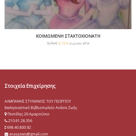
ΚΟΙΜΩΜΕΝΗ ΣΤΑΧΤΟΧΙΟΝΑΤΗ
9,70
€
8,70
€
συμ/νου ΦΠΑ
Στοιχεία Επιχείρησης
ΑΛΜΠΑΝΗΣ ΣΤΥΛΙΑΝΟΣ ΤΟΥ ΓΕΩΡΓΙΟΥ
Εκκλησιαστικό Βιβλιοπωλείο Ανάσα Ζωής
Πεντέλης 26 Αμαρούσιο
210.61.28.356
698.40.800.92
anasazwis@gmail.com