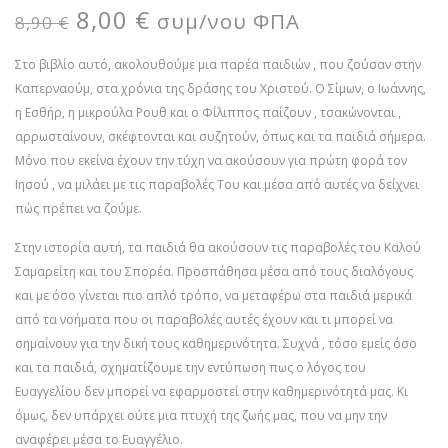
8,00
€
συμ/νου ΦΠΑ
8,90
€
Στο βιβλίο αυτό, ακολουθούμε μια παρέα παιδιών , που ζούσαν στην
Καπερναούμ, στα χρόνια της δράσης του Χριστού. Ο Σίμων, ο Ιωάννης,
η Εσθήρ, η μικρούλα Ρουθ και ο Φίλιππος παίζουν , τσακώνονται ,
αρρωσταίνουν, σκέφτονται και συζητούν, όπως και τα παιδιά σήμερα.
Μόνο που εκείνα έχουν την τύχη να ακούσουν για πρώτη φορά τον
Ιησού , να μιλάει με τις παραβολές Του και μέσα από αυτές να δείχνει
πώς πρέπει να ζούμε.
Στην ιστορία αυτή, τα παιδιά θα ακούσουν τις παραβολές του Καλού
Σαμαρείτη και του Σπορέα. Προσπάθησα μέσα από τους διαλόγους
και με όσο γίνεται πιο απλό τρόπο, να μεταφέρω στα παιδιά μερικά
από τα νοήματα που οι παραβολές αυτές έχουν και τι μπορεί να
σημαίνουν για την δική τους καθημερινότητα. Συχνά , τόσο εμείς όσο
και τα παιδιά, σχηματίζουμε την εντύπωση πως ο λόγος του
Ευαγγελίου δεν μπορεί να εφαρμοστεί στην καθημερινότητά μας. Κι
όμως, δεν υπάρχει ούτε μια πτυχή της ζωής μας, που να μην την
αναφέρει μέσα το Ευαγγέλιο.