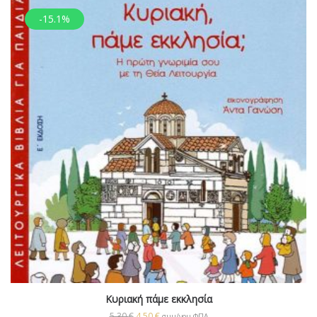
-15.1%
Κυριακή πάμε εκκλησία
5,30
€
4,50
€
συμ/νου ΦΠΑ