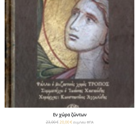
Εν χώρα ζώντων
23,00
€
20,00
€
συμ/νου ΦΠΑ