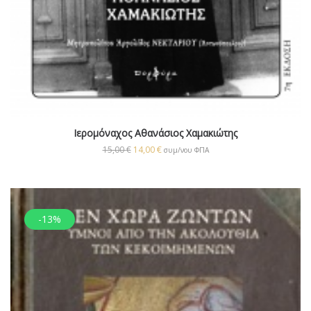
Ιερομόναχος Αθανάσιος Χαμακιώτης
15,00
€
14,00
€
συμ/νου ΦΠΑ
-13%