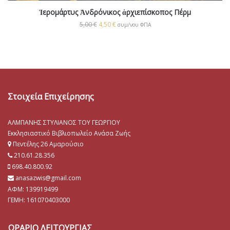
Ἱερομάρτυς Ἀνδρόνικος ἀρχιεπίσκοπος Πέρμ
5,00
€
4,50
€
συμ/νου ΦΠΑ
Στοιχεία Επιχείρησης
ΑΛΜΠΑΝΗΣ ΣΤΥΛΙΑΝΟΣ ΤΟΥ ΓΕΩΡΓΙΟΥ
Εκκλησιαστικό Βιβλιοπωλείο Ανάσα Ζωής
Πεντέλης 26 Αμαρούσιο
210.61.28.356
698.40.800.92
anasazwis@gmail.com
ΑΦΜ: 139919499
ΓΕΜΗ:
161070403000
ΩΡΑΡΙΟ ΛΕΙΤΟΥΡΓΙΑΣ