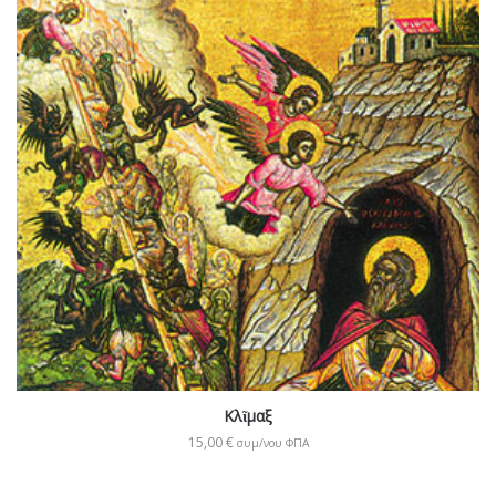
Κλῖμαξ
15,00
€
συμ/νου ΦΠΑ