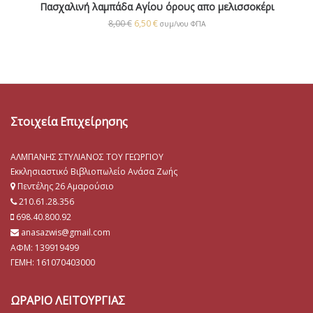
Πασχαλινή λαμπάδα Αγίου όρους απο μελισσοκέρι
8,00
€
6,50
€
συμ/νου ΦΠΑ
Στοιχεία Επιχείρησης
ΑΛΜΠΑΝΗΣ ΣΤΥΛΙΑΝΟΣ ΤΟΥ ΓΕΩΡΓΙΟΥ
Εκκλησιαστικό Βιβλιοπωλείο Ανάσα Ζωής
Πεντέλης 26 Αμαρούσιο
210.61.28.356
698.40.800.92
anasazwis@gmail.com
ΑΦΜ: 139919499
ΓΕΜΗ:
161070403000
ΩΡΑΡΙΟ ΛΕΙΤΟΥΡΓΙΑΣ