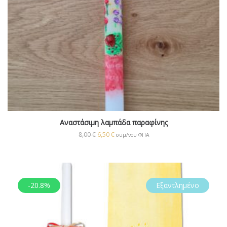
Αναστάσιμη λαμπάδα παραφίνης
8,00
€
6,50
€
συμ/νου ΦΠΑ
-20.8%
Εξαντλημένο