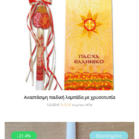
Αναστάσιμη παιδική λαμπάδα με χρυσοτυπία
12,00
€
9,50
€
συμ/νου ΦΠΑ
-21.4%
Εξαντλημένο