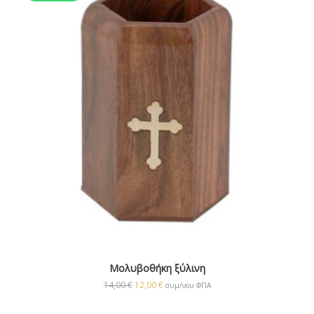
Μολυβοθήκη ξύλινη
14,00
€
12,00
€
συμ/νου ΦΠΑ