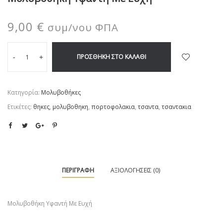
9,00
€
συμ/νου ΦΠΑ
ΠΡΟΣΘΉΚΗ ΣΤΟ ΚΑΛΆΘΙ
-
+
Κατηγορία:
Μολυβοθήκες
Ετικέτες:
θηκες
,
μολυβοθηκη
,
πορτοφολακια
,
τσαντα
,
τσαντακια
ΠΕΡΙΓΡΑΦΉ
ΑΞΙΟΛΟΓΉΣΕΙΣ (0)
Μολυβοθήκη Υφαντή Με Ευχή