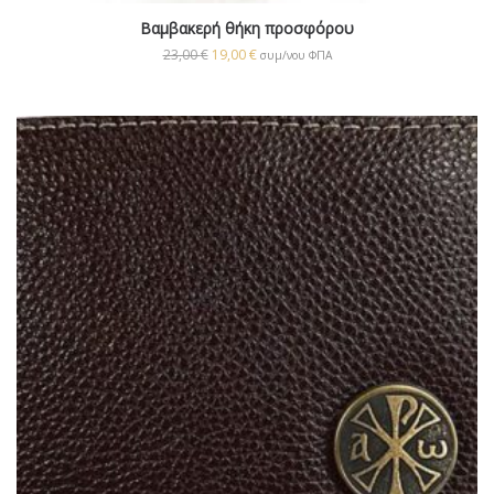
Βαμβακερή θήκη προσφόρου
23,00
€
19,00
€
συμ/νου ΦΠΑ