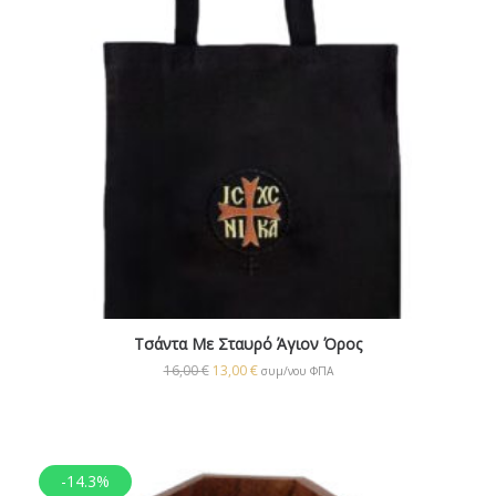
Τσάντα Με Σταυρό Άγιον Όρος
16,00
€
13,00
€
συμ/νου ΦΠΑ
-14.3%