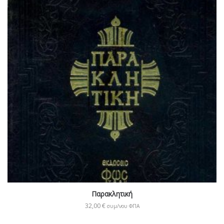
Παρακλητική
32,00
€
συμ/νου ΦΠΑ