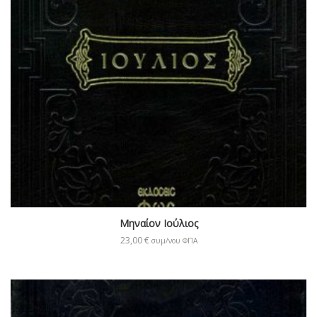
Μηναίον Ιούλιος
23,00
€
συμ/νου ΦΠΑ