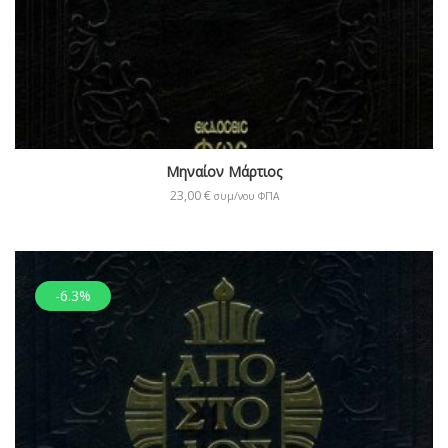
Μηναίον Μάρτιος
23,00
€
συμ/νου ΦΠΑ
-6.3%