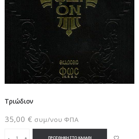
Τριώδιον
35,00
€
συμ/νου ΦΠΑ
ΠΡΟΣΘΉΚΗ ΣΤΟ ΚΑΛΆΘΙ
-
+