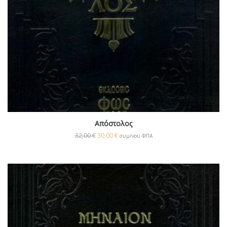
Απόστολος
32,00
€
30,00
€
συμ/νου ΦΠΑ