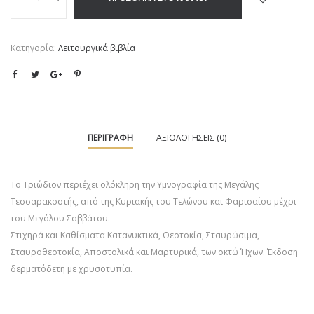
Κατηγορία:
Λειτουργικά βιβλία
ΠΕΡΙΓΡΑΦΉ
ΑΞΙΟΛΟΓΉΣΕΙΣ (0)
Το Τριώδιον περιέχει ολόκληρη την Υμνογραφία της Μεγάλης
Τεσσαρακοστής, από της Κυριακής του Τελώνου και Φαρισαίου μέχρι
του Μεγάλου Σαββάτου.
Στιχηρά και Καθίσματα Κατανυκτικά, Θεοτοκία, Σταυρώσιμα,
Σταυροθεοτοκία, Αποστολικά και Μαρτυρικά, των οκτώ Ήχων. Έκδοση
δερματόδετη με χρυσοτυπία.