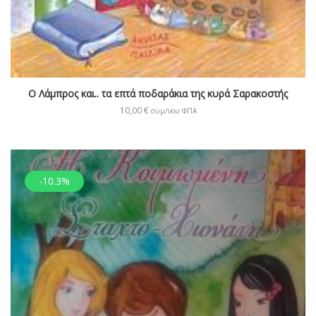
Ο Λάμπρος και.. τα επτά ποδαράκια της κυρά Σαρακοστής
10,00
€
συμ/νου ΦΠΑ
-10.3%