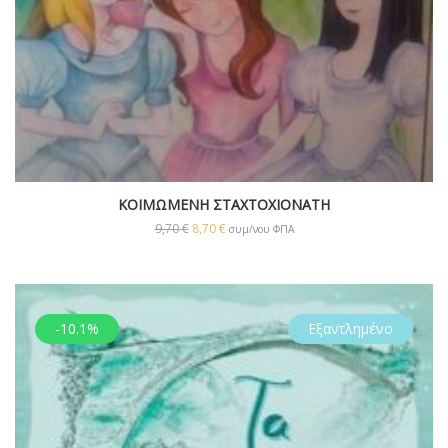
ΚΟΙΜΩΜΕΝΗ ΣΤΑΧΤΟΧΙΟΝΑΤΗ
9,70
€
8,70
€
συμ/νου ΦΠΑ
-10.1%
Εξαντλημένο