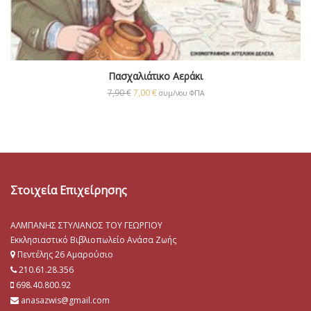
Πασχαλιάτικο Αεράκι
7,90
€
7,00
€
συμ/νου ΦΠΑ
Στοιχεία Επιχείρησης
ΑΛΜΠΑΝΗΣ ΣΤΥΛΙΑΝΟΣ ΤΟΥ ΓΕΩΡΓΙΟΥ
Εκκλησιαστικό Βιβλιοπωλείο Ανάσα Ζωής
Πεντέλης 26 Αμαρούσιο
210.61.28.356
698.40.800.92
anasazwis@gmail.com