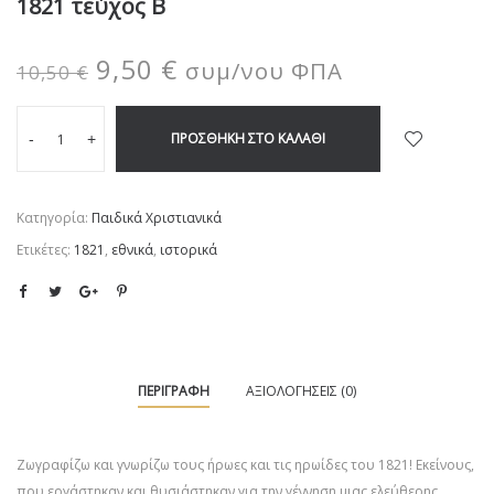
1821 τεύχος Β
9,50
€
συμ/νου ΦΠΑ
10,50
€
ΠΡΟΣΘΉΚΗ ΣΤΟ ΚΑΛΆΘΙ
-
+
Κατηγορία:
Παιδικά Χριστιανικά
Ετικέτες:
1821
,
εθνικά
,
ιστορικά
ΠΕΡΙΓΡΑΦΉ
ΑΞΙΟΛΟΓΉΣΕΙΣ (0)
Ζωγραφίζω και γνωρίζω τους ήρωες και τις ηρωίδες του 1821! Εκείνους,
που εργάστηκαν και θυσιάστηκαν για την γέννηση μιας ελεύθερης