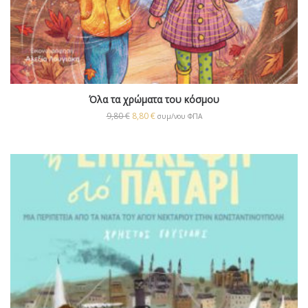
Όλα τα χρώματα του κόσμου
9,80
€
8,80
€
συμ/νου ΦΠΑ