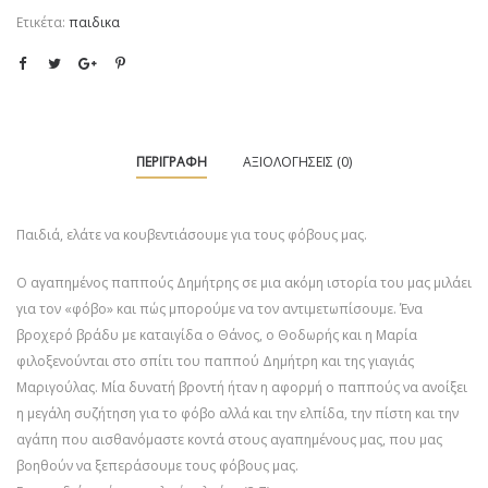
Ετικέτα:
παιδικα
ΠΕΡΙΓΡΑΦΉ
ΑΞΙΟΛΟΓΉΣΕΙΣ (0)
Παιδιά, ελάτε να κουβεντιάσουμε για τους φόβους μας.
Ο αγαπημένος παππούς Δημήτρης σε μια ακόμη ιστορία του μας μιλάει
για τον «φόβο» και πώς μπορούμε να τον αντιμετωπίσουμε. Ένα
βροχερό βράδυ με καταιγίδα ο Θάνος, ο Θοδωρής και η Μαρία
φιλοξενούνται στο σπίτι του παππού Δημήτρη και της γιαγιάς
Μαριγούλας. Μία δυνατή βροντή ήταν η αφορμή ο παππούς να ανοίξει
η μεγάλη συζήτηση για το φόβο αλλά και την ελπίδα, την πίστη και την
αγάπη που αισθανόμαστε κοντά στους αγαπημένους μας, που μας
βοηθούν να ξεπεράσουμε τους φόβους μας.