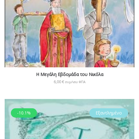
Η Μεγάλη Εβδομάδα του Νικόλα
6,00
€
συμ/νου ΦΠΑ
-10.1%
Εξαντλημένο