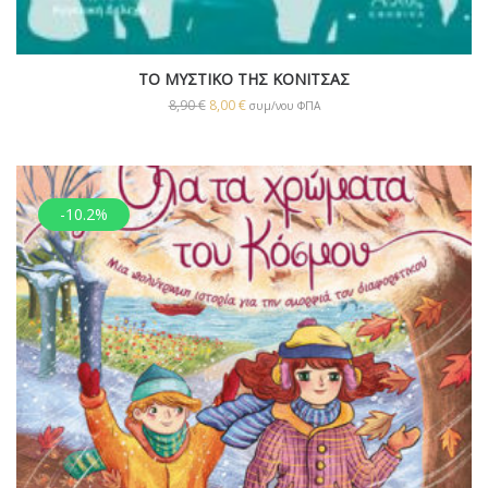
ΤΟ ΜΥΣΤΙΚΟ ΤΗΣ ΚΟΝΙΤΣΑΣ
8,90
€
8,00
€
συμ/νου ΦΠΑ
-10.2%